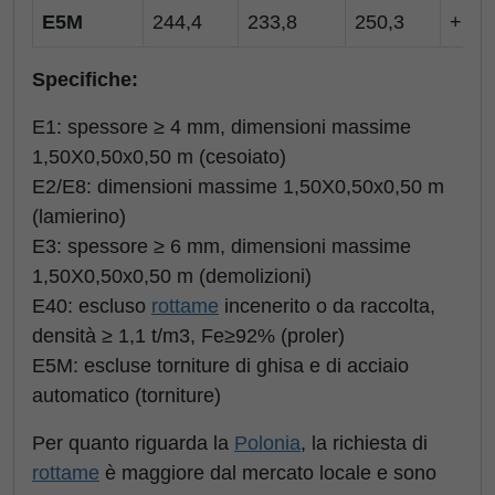
E5M
244,4
233,8
250,3
+10,
Specifiche:
E1: spessore ≥ 4 mm, dimensioni massime
1,50X0,50x0,50 m (cesoiato)
E2/E8: dimensioni massime 1,50X0,50x0,50 m
(lamierino)
E3: spessore ≥ 6 mm, dimensioni massime
1,50X0,50x0,50 m (demolizioni)
E40: escluso
rottame
incenerito o da raccolta,
densità ≥ 1,1 t/m3, Fe≥92% (proler)
E5M: escluse torniture di ghisa e di acciaio
automatico (torniture)
Per quanto riguarda la
Polonia
, la richiesta di
rottame
è maggiore dal mercato locale e sono