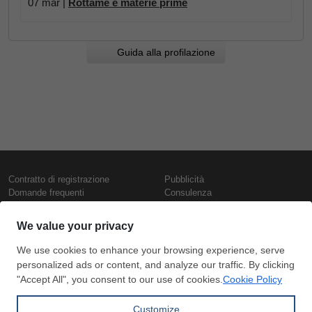
07 mar |
Rottame e materie prime
Guida alla profilazione
Contratto di registrazione
Pubblicità
Domande frequenti
Consulenza
Informativa sull'uso dei cookie
Rapporti e pubblicazioni
Presentazione
Contattaci
Termini di utilizzo
Politica di riservatezza
Prezzi e indici
Copyright © SteelOrbis Electronic
Marketplace Inc.
Prezzi ferro