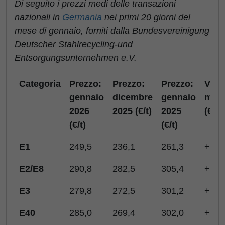
Di seguito i prezzi medi delle transazioni
nazionali in
Germania
nei primi 20 giorni del
mese di gennaio, forniti dalla Bundesvereinigung
Deutscher Stahlrecycling-und
Entsorgungsunternehmen e.V.
Categoria
Prezzo:
Prezzo:
Prezzo:
Var.
gennaio
dicembre
gennaio
mens
2026
2025 (€/t)
2025
(€/t)
(€/t)
(€/t)
E1
249,5
236,1
261,3
+13,
E2/E8
290,8
282,5
305,4
+8,3
E3
279,8
272,5
301,2
+7,3
E40
285,0
269,4
302,0
+15,