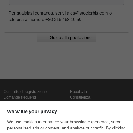
Per qualsiasi domanda, scrivi a cs@steelorbis.com o
telefona al numero +90 216 468 10 50
Guida alla profilazione
Contratto di registrazione
Pubblicità
Domande frequenti
Consulenza
Informativa sull'uso dei cookie
Rapporti e pubblicazioni
Presentazione
Contattaci
Termini di utilizzo
Politica di riservatezza