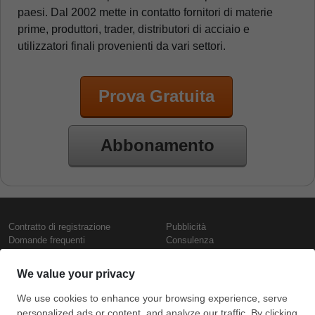
paesi. Dal 2002 mette in contatto fornitori di materie
prime, produttori, trader, distributori di acciaio e
utilizzatori finali provenienti da vari settori.
Prova Gratuita
Abbonamento
Contratto di registrazione
Pubblicità
Domande frequenti
Consulenza
Informativa sull'uso dei cookie
Rapporti e pubblicazioni
Presentazione
Contattaci
Termini di utilizzo
Politica di riservatezza