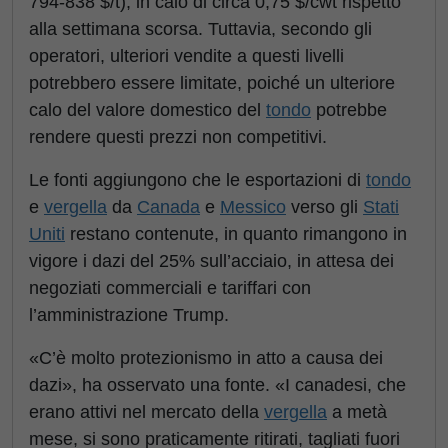
794-838 $/t), in calo di circa 0,75 $/cwt rispetto
alla settimana scorsa. Tuttavia, secondo gli
operatori, ulteriori vendite a questi livelli
potrebbero essere limitate, poiché un ulteriore
calo del valore domestico del
tondo
potrebbe
rendere questi prezzi non competitivi.
Le fonti aggiungono che le esportazioni di
tondo
e
vergella
da
Canada
e
Messico
verso gli
Stati
Uniti
restano contenute, in quanto rimangono in
vigore i dazi del 25% sull’acciaio, in attesa dei
negoziati commerciali e tariffari con
l’amministrazione Trump.
«C’è molto protezionismo in atto a causa dei
dazi», ha osservato una fonte. «I canadesi, che
erano attivi nel mercato della
vergella
a metà
mese, si sono praticamente ritirati, tagliati fuori