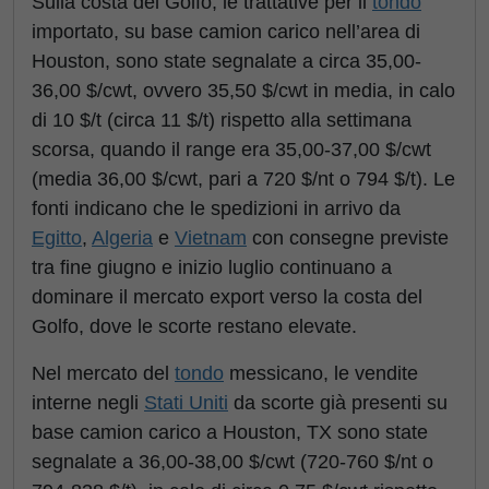
Sulla costa del Golfo, le trattative per il
tondo
importato, su base camion carico nell’area di
Houston, sono state segnalate a circa 35,00-
36,00 $/cwt, ovvero 35,50 $/cwt in media, in calo
di 10 $/t (circa 11 $/t) rispetto alla settimana
scorsa, quando il range era 35,00-37,00 $/cwt
(media 36,00 $/cwt, pari a 720 $/nt o 794 $/t). Le
fonti indicano che le spedizioni in arrivo da
Egitto
,
Algeria
e
Vietnam
con consegne previste
tra fine giugno e inizio luglio continuano a
dominare il mercato export verso la costa del
Golfo, dove le scorte restano elevate.
Nel mercato del
tondo
messicano, le vendite
interne negli
Stati Uniti
da scorte già presenti su
base camion carico a Houston, TX sono state
segnalate a 36,00-38,00 $/cwt (720-760 $/nt o