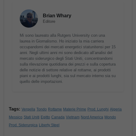
Brian Whary
Editore
Mi sono laureato alla Rutgers University con una
laurea in Giornalismo. Ho iniziato la mia carriera
occupandomi dei mercati energetici statunitensi per 15
anni. Negli ultimi anni mi sono dedicato all’analisi del
mercato siderurgico degli Stati Uniti, concentrandomi
sulla rilevazione quotidiana dei prezzi e sulla copertura
delle notizie di settore relative al rottame, ai prodotti
piani e ai prodotti lunghi, sia sul mercato interno sia su
quello delle importazioni.
Tags:
Vergella
Tondo
Rottame
Materie Prime
Prod. Lunghi
Algeria
Messico
Stati Uniti
Egitto
Canada
Vietnam
Nord America
Mondo
Prod. Siderurgica
Liberty Steel