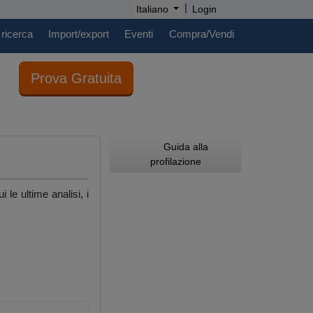
|
Italiano
Login
 ricerca
Import/export
Eventi
Compra/Vendi
Prova Gratuita
Guida alla
profilazione
 le ultime analisi, i