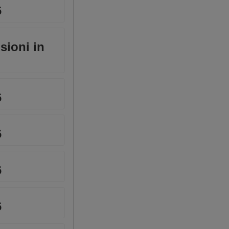
6
nsioni in
6
6
6
6