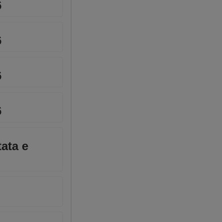
6
6
6
6
tata e