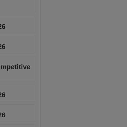
26
26
ompetitive
26
26