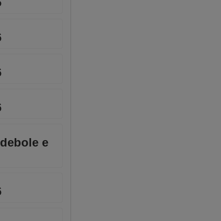
6
6
6
6
e debole e
6