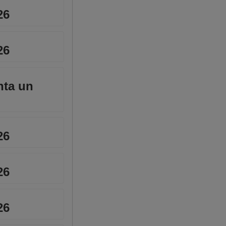
26
26
enta un
26
26
26