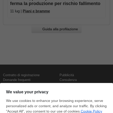
ferma la produzione per rischio fallimento
11 lug |
Piani e bramme
Guida alla profilazione
Contratto di registrazione
Pubblicità
Domande frequenti
Consulenza
Informativa sull'uso dei cookie
Rapporti e pubblicazioni
Presentazione
Contattaci
Termini di utilizzo
Politica di riservatezza