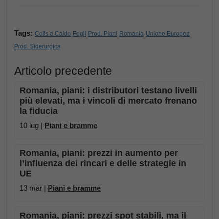
Tags:
Coils a Caldo
Fogli
Prod. Piani
Romania
Unione Europea
Prod. Siderurgica
Articolo precedente
Romania, piani: i distributori testano livelli
più elevati, ma i vincoli di mercato frenano
la fiducia
10 lug |
Piani e bramme
Romania, piani: prezzi in aumento per
l’influenza dei rincari e delle strategie in
UE
13 mar |
Piani e bramme
Romania, piani: prezzi spot stabili, ma il