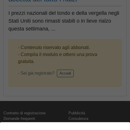
I prezzi nazionali del tondo e della vergella negli
Stati Uniti sono rimasti stabili o in lieve rialzo
questa settimana, ...
- Contenuto riservato agli abbonati.
- Compila il modulo e ottieni una prova
gratuita.
- Sei già registrato?
Accedi
Contratto di registrazione
Pubblicità
Domande frequenti
Consulenza
Informativa sull'uso dei cookie
Rapporti e pubblicazioni
Presentazione