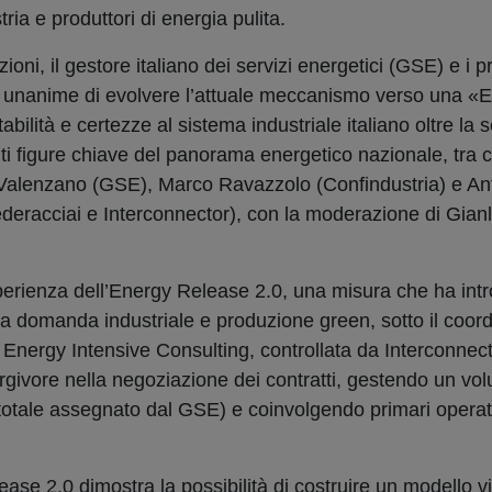
tria e produttori di energia pulita.
uzioni, il gestore italiano dei servizi energetici (GSE) e i pr
sta unanime di evolvere l’attuale meccanismo verso una 
tabilità e certezze al sistema industriale italiano oltre la
nti figure chiave del panorama energetico nazionale, tra 
 Valenzano (GSE), Marco Ravazzolo (Confindustria) e An
deracciai e Interconnector), con la moderazione di Gia
’esperienza dell’Energy Release 2.0, una misura che ha int
tra domanda industriale e produzione green, sotto il coo
, Energy Intensive Consulting, controllata da Interconne
givore nella negoziazione dei contratti, gestendo un vo
totale assegnato dal GSE) e coinvolgendo primari operat
ease 2.0
dimostra la possibilità di costruire un modello v