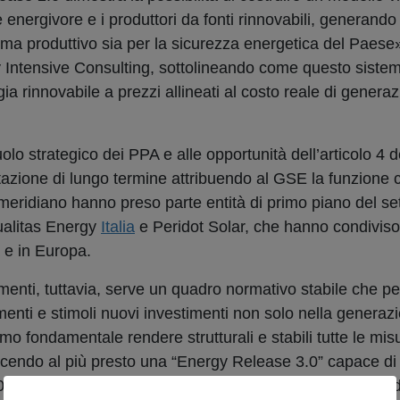
e energivore e i produttori da fonti rinnovabili, generando
stema produttivo sia per la sicurezza energetica del Paese
 Intensive Consulting, sottolineando come questo siste
a rinnovabile a prezzi allineati al costo reale di generaz
lo strategico dei PPA e alle opportunità dell’articolo 4 d
tazione di lungo termine attribuendo al GSE la funzione c
omeridiano hanno preso parte entità di primo piano del set
ualitas Energy
Italia
e Peridot Solar, che hanno condivis
e in Europa.
menti, tuttavia, serve un quadro normativo stabile che pe
menti e stimoli nuovi investimenti non solo nella genera
o fondamentale rendere strutturali e stabili tutte le mi
roducendo al più presto una “Energy Release 3.0” capace 
2027,
favorendo al contempo nuovi investimenti nella pro