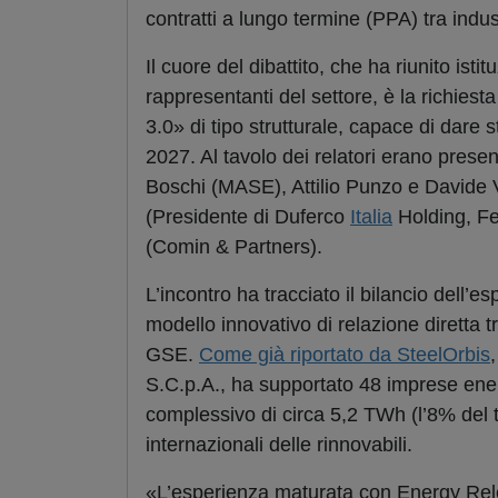
contratti a lungo termine (PPA) tra indus
Il cuore del dibattito, che ha riunito istit
rappresentanti del settore, è la richie
3.0» di tipo strutturale, capace di dare s
2027. Al tavolo dei relatori erano prese
Boschi (MASE), Attilio Punzo e Davide
(Presidente di Duferco
Italia
Holding, Fe
(Comin & Partners).
L’incontro ha tracciato il bilancio dell
modello innovativo di relazione diretta 
GSE.
Come già riportato da SteelOrbis
S.C.p.A., ha supportato 48 imprese ener
complessivo di circa 5,2 TWh (l’8% del 
internazionali delle rinnovabili.
«L’esperienza maturata
con Energy Rel