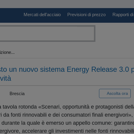
Mercati dell'acciaio
Previsioni di prezzo
Rapporti di
zione...
esto un nuovo sistema Energy Release 3.0 
vità
 |
Brescia
Ascolta ora
 tavola rotonda «Scenari, opportunità e protagonisti dell
ori da fonti rinnovabili e dei consumatori finali energivori
, durante la quale è emerso un appello comune: garantire
rgivore, accelerare gli investimenti nelle fonti rinnovabi