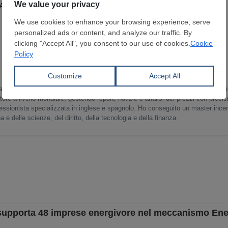
PA di lungo termine
», ha dichiarato Antonio Gozzi.
nalisi di mercato per l’industria siderurgica globale, presso SteelOrbis facilito 
tore a livello mondiale, gestendo report, notizie e analisi dei prezzi con precis
ssionista specializzata in inglese e spagnolo. Ho conseguito un master incen
 e delle scienze, del diritto, della tecnologia e della finanza.
g supporta 48 imprese energivore nel meccanismo En