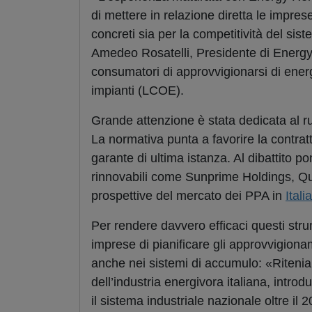
di mettere in relazione diretta le impres
concreti sia per la competitività del si
Amedeo Rosatelli, Presidente di Energy
consumatori di approvvigionarsi di energi
impianti (LCOE).
Grande attenzione è stata dedicata al ruo
La normativa punta a favorire la contrat
garante di ultima istanza. Al dibattito p
rinnovabili come Sunprime Holdings, Q
prospettive del mercato dei PPA in
Italia
Per rendere davvero efficaci questi stru
imprese di pianificare gli approvvigiona
anche nei sistemi di accumulo: «Riteniam
dell’industria energivora italiana, int
il sistema industriale nazionale oltre il 