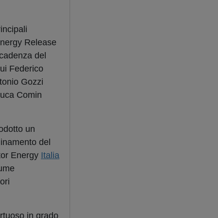
incipali
«Energy Release
 scadenza del
cui Federico
tonio Gozzi
nluca Comin
rodotto un
rdinamento del
ctor Energy
Italia
lume
ori
irtuoso in grado