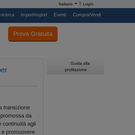
|
Italiano
Login
 ricerca
Import/export
Eventi
Compra/Vendi
Prova Gratuita
Guida alla
per
profilazione
a transizione
», promossa da
 continuità agli
li e promuovere