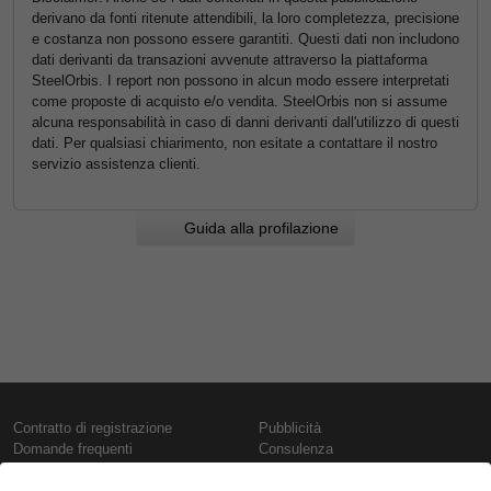
derivano da fonti ritenute attendibili, la loro completezza, precisione
e costanza non possono essere garantiti. Questi dati non includono
dati derivanti da transazioni avvenute attraverso la piattaforma
SteelOrbis. I report non possono in alcun modo essere interpretati
come proposte di acquisto e/o vendita. SteelOrbis non si assume
alcuna responsabilità in caso di danni derivanti dall'utilizzo di questi
dati. Per qualsiasi chiarimento, non esitate a contattare il nostro
servizio assistenza clienti.
Guida alla profilazione
Contratto di registrazione
Pubblicità
Domande frequenti
Consulenza
Informativa sull'uso dei cookie
Rapporti e pubblicazioni
Presentazione