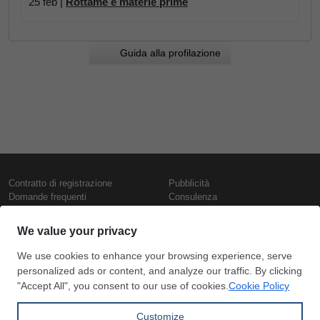
25 feb |
Rottame e materie prime
Guida alla profilazione
Contratto di registrazione
Pubblicità
Domande frequenti
Consulenza
Informativa sull'uso dei cookie
Rapporti e pubblicazioni
Presentazione
Contattaci
Termini di utilizzo
Politica di riservatezza
Prezzi e indici
Copyright © SteelOrbis Electronic
Marketplace Inc.
Prezzi ferro