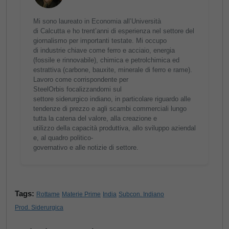
Mi sono laureato in Economia all’Università
di Calcutta e ho trent’anni di esperienza nel settore del
giornalismo per importanti testate. Mi occupo
di industrie chiave come ferro e acciaio, energia
(fossile e rinnovabile), chimica e petrolchimica ed
estrattiva (carbone, bauxite, minerale di ferro e rame).
Lavoro come corrispondente per
SteelOrbis focalizzandomi sul
settore siderurgico indiano, in particolare riguardo alle
tendenze di prezzo e agli scambi commerciali lungo
tutta la catena del valore, alla creazione e
utilizzo della capacità produttiva, allo sviluppo aziendal
e, al quadro politico-
governativo e alle notizie di settore.
Tags:
Rottame
Materie Prime
India
Subcon. Indiano
Prod. Siderurgica