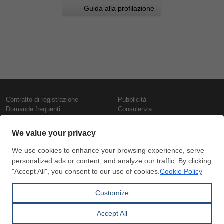
Guida alla profilazione
Contratto di registrazione
Pubblicità
Domande frequenti
Consulenza
Informativa sull'uso dei cookie
Rapporti e pubblicazioni
Presentazione
Contattaci
Termini di utilizzo
Politica di riservatezza
Prezzi e indici
Copyright © SteelOrbis Electronic
Marketplace Inc.
Prezzi ferro
Tutti i diritti riservati
Prezzi giornalieri rottame
Prezzi vergella
Abbonamento
Pagamento