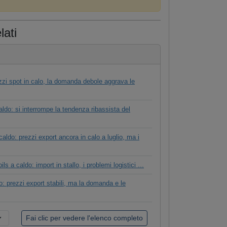
lati
ezzi spot in calo, la domanda debole aggrava le
aldo: si interrompe la tendenza ribassista del
aldo: prezzi export ancora in calo a luglio, ma i
ls a caldo: import in stallo, i problemi logistici ...
do: prezzi export stabili, ma la domanda e le