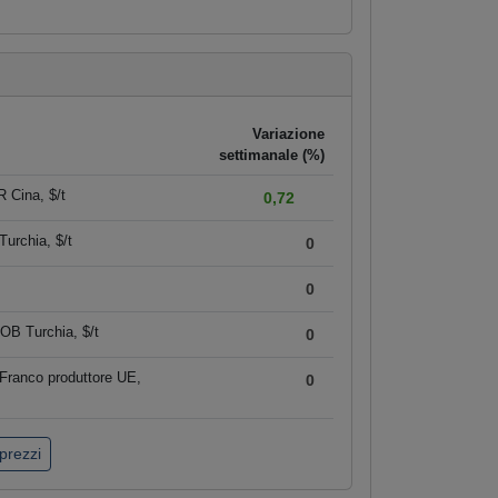
Variazione
settimanale (%)
 Cina, $/t
0,72
urchia, $/t
0
0
OB Turchia, $/t
0
Franco produttore UE,
0
 prezzi