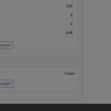
1.23
0
0
-0.64
completo
/ mton
completo