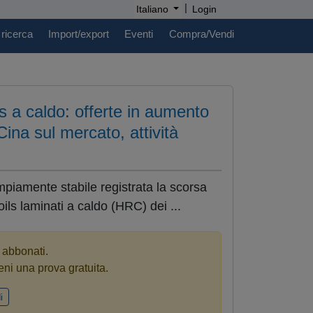
|
Italiano
Login
 ricerca
Import/export
Eventi
Compra/Vendi
ls a caldo: offerte in aumento
 Cina sul mercato, attività
mpiamente stabile registrata la scorsa
oils laminati a caldo (HRC) dei ...
i abbonati.
eni una prova gratuita.
i