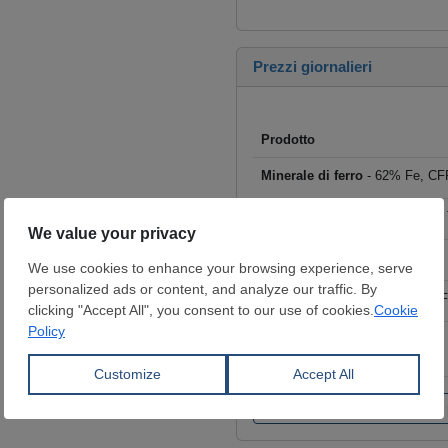
Prezzi giornalieri
Prodotto
Minerale di ferro
- 62% Fe, CFR
Rottame
- HMS I/II 80:20, CFR T
Billette
- FOB Cina, $/t
Tondo per cemento armato
- F
Coils laminati a caldo (HRC)
- 
€/t
Fai clic per visualizzare tutti i