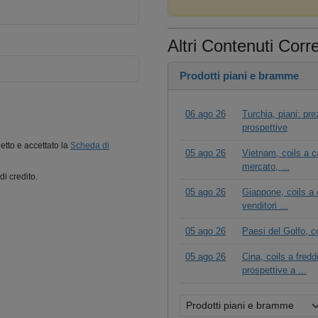
Altri Contenuti Corre
Prodotti piani e bramme
06 ago 26
Turchia, piani: pr
prospettive
letto e accettato la
Scheda di
05 ago 26
Vietnam, coils a c
mercato, ...
di credito.
05 ago 26
Giappone, coils a c
venditori ...
05 ago 26
Paesi del Golfo, coi
05 ago 26
Cina, coils a fred
prospettive a ...