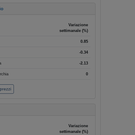
io
Variazione
settimanale (%)
0.85
-0.34
a
-2.13
rchia
0
 prezzi
Variazione
settimanale (%)