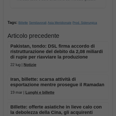
Tags:
Billette
Semilavorati
Asia Meridionale
Prod. Siderurgica
Articolo precedente
Pakistan, tondo: DSL firma accordo di
ristrutturazione del debito da 2,08 miliardi
di rupie per riavviare la produzione
22 lug |
Notizie
Iran, billette: scarsa attività di
esportazione mentre prosegue il Ramadan
19 mar |
Lunghi e billette
BIllette: offerte asiatiche in lieve calo con
la debolezza della Cina, gli acquirenti