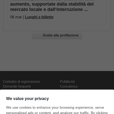
aumento, supportate dalla stabilità del
mercato locale e dall’interruzione ...
06 mar |
Lunghi e billette
Guida alla profilazione
Contratto di registrazione
Pubblicità
Domande frequenti
Consulenza
Informativa sull'uso dei cookie
Rapporti e pubblicazioni
Presentazione
Contattaci
Termini di utilizzo
Politica di riservatezza