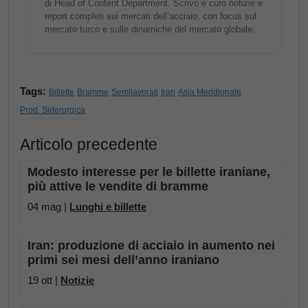
di Head of Content Department. Scrivo e curo notizie e
report completi sui mercati dell’acciaio, con focus sul
mercato turco e sulle dinamiche del mercato globale.
Tags:
Billette
Bramme
Semilavorati
Iran
Asia Meridionale
Prod. Siderurgica
Articolo precedente
Modesto interesse per le billette iraniane,
più attive le vendite di bramme
04 mag |
Lunghi e billette
Iran: produzione di acciaio in aumento nei
primi sei mesi dell’anno iraniano
19 ott |
Notizie