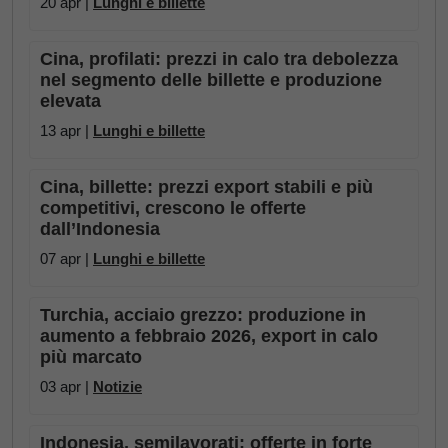
20 apr |
Lunghi e billette
Cina, profilati: prezzi in calo tra debolezza
nel segmento delle billette e produzione
elevata
13 apr |
Lunghi e billette
Cina, billette: prezzi export stabili e più
competitivi, crescono le offerte
dall’Indonesia
07 apr |
Lunghi e billette
Turchia, acciaio grezzo: produzione in
aumento a febbraio 2026, export in calo
più marcato
03 apr |
Notizie
Indonesia, semilavorati: offerte in forte