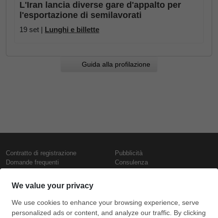
L'Iran lancia diverse gare d'appalto per
l'esportazione di semilavorati
19 set |
Lunghi e billette
Guida alla profilazione
Contratto di registrazione
Pubblicità
Domande frequenti
Consulenza
Informativa sull'uso dei cookie
Rapporti e pubblicazioni
Presentazione
Contattaci
Termini di utilizzo
Politica di riservatezza