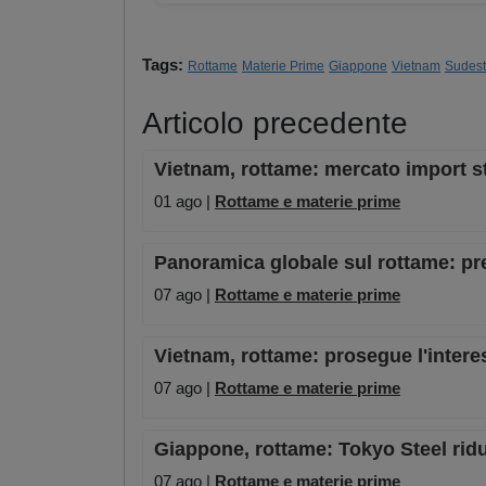
Tags:
Rottame
Materie Prime
Giappone
Vietnam
Sudest
Articolo precedente
Vietnam, rottame: mercato import st
01 ago |
Rottame e materie prime
Panoramica globale sul rottame: pre
07 ago |
Rottame e materie prime
Vietnam, rottame: prosegue l'intere
07 ago |
Rottame e materie prime
Giappone, rottame: Tokyo Steel riduc
07 ago |
Rottame e materie prime