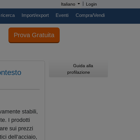
|
Italiano
Login
 ricerca
Import/export
Eventi
Compra/Vendi
Prova Gratuita
Guida alla
ontesto
profilazione
vamente stabili,
e. I prodotti
lare sui prezzi
ci dell’acciaio,