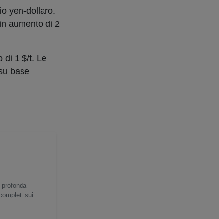
io yen-dollaro.
 in aumento di 2
di 1 $/t. Le
 su base
a profonda
 completi sui