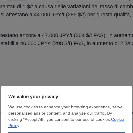
ntati di 1 $/t a causa delle variazioni del tasso di camb
si attestano a 44.000 JPY/t (285 $/t) per questa qualità,
estano ancora a 47.000 JPY/t (304 $/t FAS), in aumento 
stabili a 46.000 JPY/t (298 $/t) FAS, in aumento di 2 $/t
in Lingua e Letteratura Inglese ho trascorso gli ultimi 15 anni sviluppando un
 ricopro il ruolo di Head of Content Department. Scrivo e curo notizie e report
o e sulle dinamiche del mercato globale.