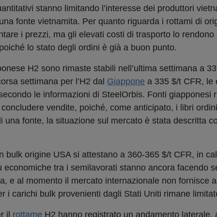
antitativi stanno limitando l’interesse dei produttori vietn
to una fonte vietnamita. Per quanto riguarda i rottami di ori
re i prezzi, ma gli elevati costi di trasporto lo rendono di
oiché lo stato degli ordini è già a buon punto.
onese H2 sono rimaste stabili nell’ultima settimana a 3
corsa settimana per l’H2 dal
Giappone
a 335 $/t CFR, le o
econdo le informazioni di SteelOrbis. Fonti giapponesi r
 concludere vendite, poiché, come anticipato, i libri ordin
i una fonte, la situazione sul mercato è stata descritta
n bulk origine USA si attestano a 360-365 $/t CFR, in calo
ù economiche tra i semilavorati stanno ancora facendo se
, e al momento il mercato internazionale non fornisce a
r i carichi bulk provenienti dagli Stati Uniti rimane limitat
r il
rottame
H2 hanno registrato un andamento laterale, 