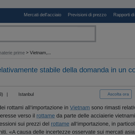
Mercati dell'acciaio
Previsioni di prezzo
Rapporti di
aterie prime
> Vietnam,...
lativamente stabile della domanda in un c
+3) |
Istanbul
Ascolta ora
dei rottami all’importazione in
Vietnam
sono rimasti relati
teresse verso il
rottame
da parte delle acciaierie vietnamit
essioni sui prezzi del
rottame
all’importazione, in partico
niti. «A causa delle incertezze osservate sui mercati asiati