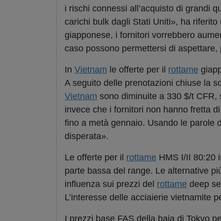
i rischi connessi all’acquisto di grandi qu
carichi bulk dagli Stati Uniti», ha riferi
giapponese, i fornitori vorrebbero aumenta
caso possono permettersi di aspettare, p
In
Vietnam
le offerte per il
rottame
giapp
A seguito delle prenotazioni chiuse la s
Vietnam
sono diminuite a 330 $/t CFR, s
invece che i fornitori non hanno fretta di
fino a metà gennaio. Usando le parole d
disperata».
Le offerte per il
rottame
HMS I/II 80:20 i
parte bassa del range. Le alternative pi
influenza sui prezzi del
rottame
deep sea
L’interesse delle acciaierie vietnamite pe
I prezzi base FAS della baia di Tokyo pe