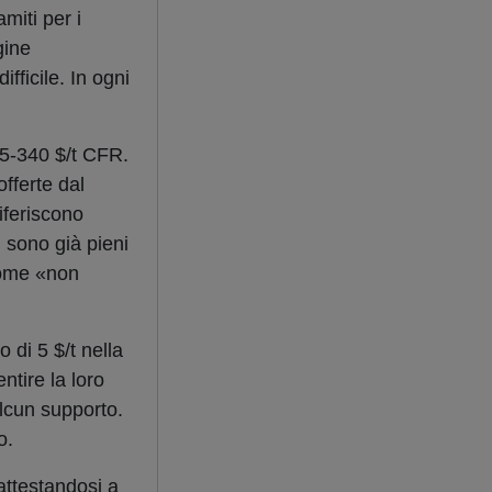
amiti per i
gine
fficile. In ogni
35-340 $/t CFR.
fferte dal
iferiscono
i sono già pieni
 come «non
 di 5 $/t nella
ntire la loro
lcun supporto.
o.
attestandosi a