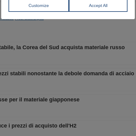
 Asiatico
Prod. Siderurgica
abile, la Corea del Sud acquista materiale russo
zzi stabili nonostante la debole domanda di acciaio
sse per il materiale giapponese
e i prezzi di acquisto dell'H2