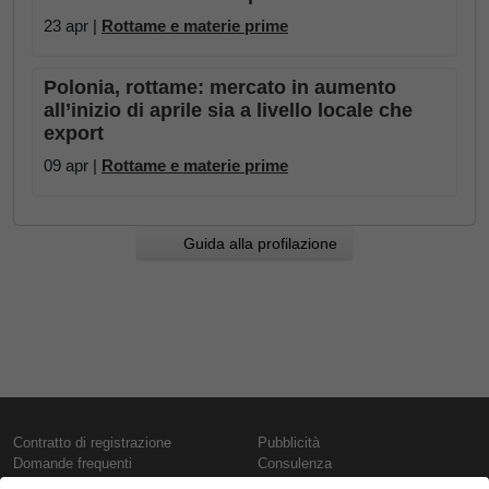
23 apr |
Rottame e materie prime
Polonia, rottame: mercato in aumento
all’inizio di aprile sia a livello locale che
export
09 apr |
Rottame e materie prime
Guida alla profilazione
Contratto di registrazione
Pubblicità
Domande frequenti
Consulenza
Informativa sull'uso dei cookie
Rapporti e pubblicazioni