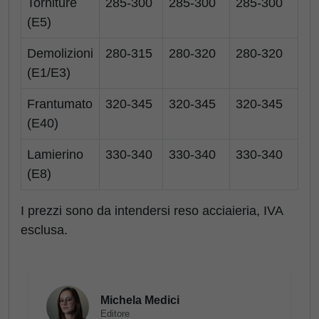
Torniture
285-300
285-300
285-300
(E5)
Demolizioni
280-315
280-320
280-320
(E1/E3)
Frantumato
320-345
320-345
320-345
(E40)
Lamierino
330-340
330-340
330-340
(E8)
I prezzi sono da intendersi reso acciaieria, IVA
esclusa.
Michela Medici
Editore