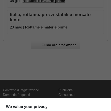
05 giu |
Rottame e materie prime
Italia, rottame: prezzi stabili e mercato
lento
29 mag |
Rottame e materie prime
Guida alla profilazione
Contratto di registrazione
Pubblicità
Domande frequenti
Consulenza
Informativa sull'uso dei cookie
Rapporti e pubblicazioni
Presentazione
Contattaci