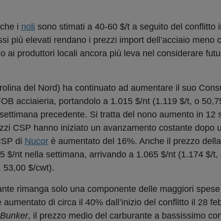
 che i
noli
sono stimati a 40-60 $/t a seguito del conflitto 
ssi più elevati rendano i prezzi import dell’acciaio meno 
 ai produttori locali ancora più leva nel considerare futu
rolina del Nord) ha continuato ad aumentare il suo Con
 FOB acciaieria, portandolo a 1.015 $/nt (1.119 $/t, o 50,7
a settimana precedente. Si tratta del nono aumento in 12 
 prezzi CSP hanno iniziato un avanzamento costante dopo 
 CSP di
Nucor
è aumentato del 16%. Anche il prezzo della 
i 5 $/nt nella settimana, arrivando a 1.065 $/nt (1.174 $/t,
, 53,00 $/cwt).
ante rimanga solo una componente delle maggiori spese d
 aumentato di circa il 40% dall’inizio del conflitto il 28 
 Bunker
, il prezzo medio del carburante a bassissimo con