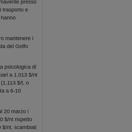
imaverile presso
i trasporto e
i, hanno
ero mantenere i
sta del Golfo
a psicologica di
pari a 1.013 $/nt
(1.113 $/t, o
lta a 6-10
al 20 marzo i
0 $/nt rispetto
0 $/nt, scambiati