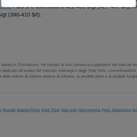
ttame
P&S si è assestato a 421-431 $/gt (427-437 $/t), 
/gt (390-410 $/t).
 laurea in Giornalismo. Ho iniziato la mia carriera occupandomi dei mercati en
o dedicato all’analisi del mercato siderurgico degli Stati Uniti, concentrandomi
delle notizie di settore relative al rottame, ai prodotti piani e ai prodotti lunghi
o
Rivestiti
Materie Prime
Prod. Piani
Stati Uniti
Nord America
Prod. Siderurgica
No