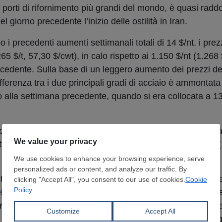
 porti di rifornimento più grandi del mondo, è quasi radd
el giorno precedente l’inizio delle ostilità in Iran.
 i precedenti aumenti settimanali totali di 14 $/nt, i pre
65 $/t, 57,30 $/cwt), in calo rispetto ai 1.150 $/nt (1.268 
ecedente. Sulla base di un leggero aumento dei prezzi d
differenza tra i due principali gradi di acciaio è ammontata
etto alla settimana precedente, quando si era collocata a 1
o (HDG), il prezzo medio SteelOrbis ha chiuso la settim
t (1.245 $/t, 56,45 $/cwt), contro i precedenti 1.125 $/nt 
tabilità di marzo, si parla di livelli stabili o potenzialmente
el Midwest degli
Stati Uniti
, specialmente per i gradi tagli
zo, il lamierino di prima qualità dell’Ohio Valley si è ass
 acciaieria, mentre il frantumato ha chiuso a 445-450 $/g