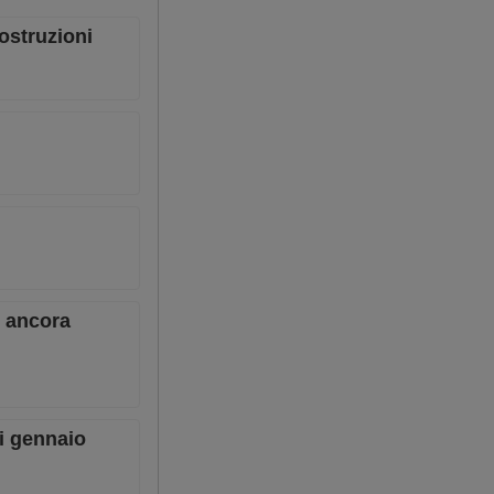
costruzioni
rt ancora
di gennaio