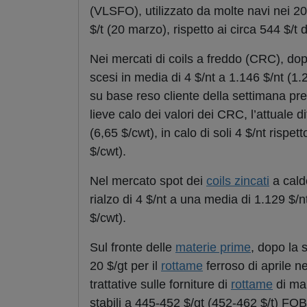
(VLSFO), utilizzato da molte navi nei 20
$/t (20 marzo), rispetto ai circa 544 $/t d
Nei mercati di coils
a freddo (CRC), dopo
scesi in media di 4 $/nt a 1.146 $/nt (1.2
su base reso cliente della settimana pr
lieve calo dei valori dei CRC, l’attuale 
(6,65 $/cwt), in calo di soli 4 $/nt risp
$/cwt).
Nel mercato spot dei
coils zincati
a cald
rialzo di 4 $/nt a una media di 1.129 $/n
$/cwt).
Sul fronte delle
materie prime
, dopo la s
20 $/gt per il
rottame
ferroso di aprile n
trattative sulle forniture di
rottame
di mar
stabili a 445-452 $/gt (452-462 $/t) FOB