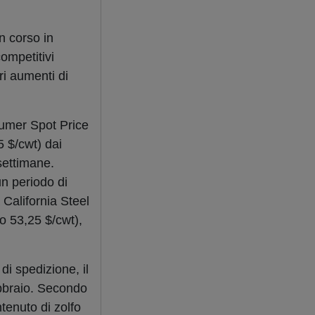
in corso in
competitivi
ri aumenti di
sumer Spot Price
5 $/cwt) dai
settimane.
un periodo di
California Steel
 o 53,25 $/cwt),
i spedizione, il
febbraio. Secondo
tenuto di zolfo