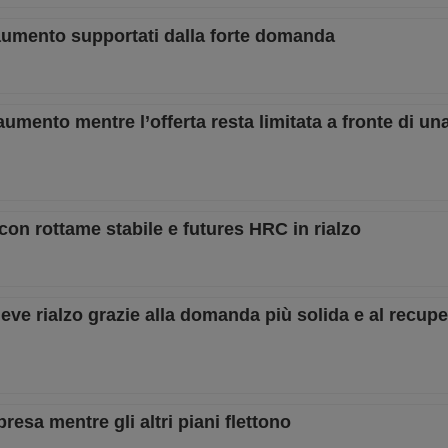
in aumento supportati dalla forte domanda
re aumento mentre l’offerta resta limitata a fronte di 
o con rottame stabile e futures HRC in rialzo
n lieve rialzo grazie alla domanda più solida e al recup
ipresa mentre gli altri piani flettono