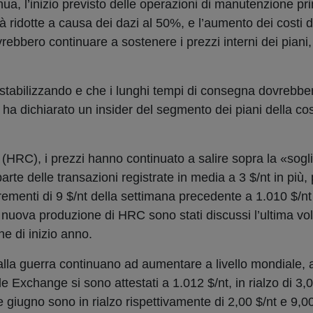
ua, l’inizio previsto delle operazioni di manutenzione pr
ià ridotte a causa dei dazi al 50%, e l’aumento dei costi d
dovrebbero continuare a sostenere i prezzi interni dei pian
a stabilizzando e che i lunghi tempi di consegna dovrebb
, ha dichiarato un insider del segmento dei piani della co
(HRC), i prezzi hanno continuato a salire sopra la «sogli
arte delle transazioni registrate in media a 3 $/nt in più, 
ncrementi di 9 $/nt della settimana precedente a 1.010 $/nt 
 nuova produzione di HRC sono stati discussi l’ultima vo
e di inizio anno.
i alla guerra continuano ad aumentare a livello mondiale, 
 Exchange si sono attestati a 1.012 $/nt, in rialzo di 3,0
 e giugno sono in rialzo rispettivamente di 2,00 $/nt e 9,0