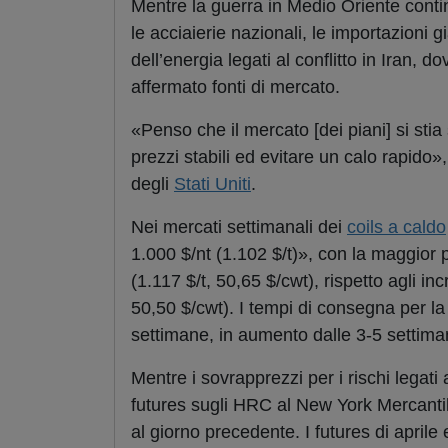
Mentre la guerra in Medio Oriente contin
le acciaierie nazionali, le importazioni g
dell’energia legati al conflitto in Iran, 
affermato fonti di mercato.
«Penso che il mercato [dei piani] si sti
prezzi stabili ed evitare un calo rapido»
degli
Stati Uniti
.
Nei mercati settimanali dei
coils a caldo
1.000 $/nt (1.102 $/t)», con la maggior p
(1.117 $/t, 50,65 $/cwt), rispetto agli i
50,50 $/cwt). I tempi di consegna per la
settimane, in aumento dalle 3-5 settiman
Mentre i sovrapprezzi per i rischi legat
futures sugli HRC al New York Mercantile
al giorno precedente. I futures di aprile