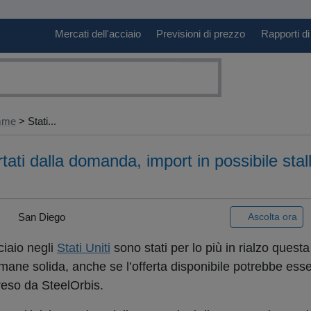
Mercati dell'acciaio
Previsioni di prezzo
Rapporti di
amme
> Stati...
ortati dalla domanda, import in possibile sta
|
San Diego
Ascolta ora
cciaio negli
Stati Uniti
sono stati per lo più in rialzo questa
mane solida, anche se l’offerta disponibile potrebbe esser
eso da SteelOrbis.