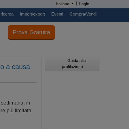
|
Italiano
Login
 ricerca
Import/export
Eventi
Compra/Vendi
Prova Gratuita
Guida alla
llo a causa
profilazione
 settimana, in
e più limitata