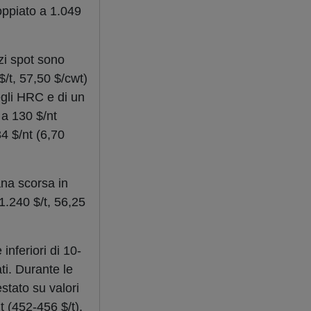
oppiato a 1.049
zzi spot sono
$/t, 57,50 $/cwt)
egli HRC e di un
 a 130 $/nt
34 $/nt (6,70
ana scorsa in
(1.240 $/t, 56,25
 inferiori di 10-
ati. Durante le
estato su valori
t (452-456 $/t).