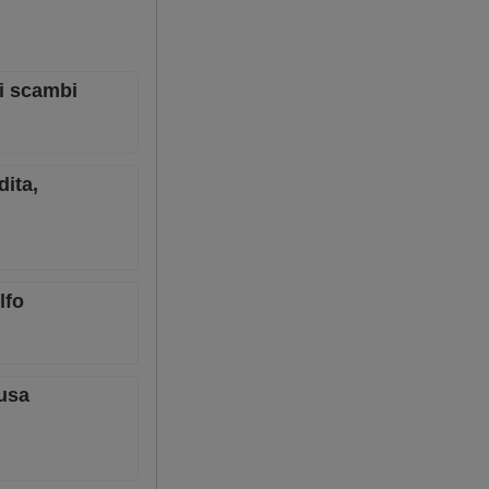
li scambi
dita,
lfo
ausa