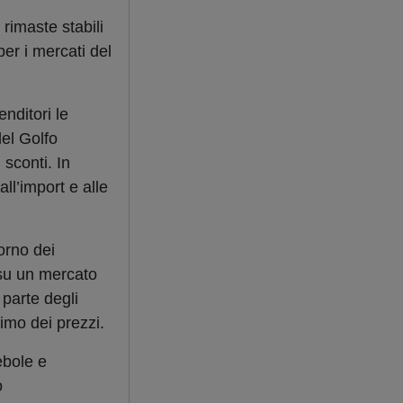
 rimaste stabili
er i mercati del
nditori le
del Golfo
 sconti. In
ll’import e alle
torno dei
 su un mercato
parte degli
nimo dei prezzi.
ebole e
o