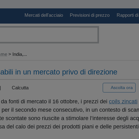
Mercati dell'acciaio
Previsioni di prezzo
Rapporti di
amme
> India,...
tabili in un mercato privo di direzione
) |
Calcutta
Ascolta ora
 fonti di mercato il 16 ottobre, i prezzi dei
coils zincati
ili per il secondo mese consecutivo, in un contesto di sca
e scontate sono riuscite a stimolare l’interesse degli acq
a del calo dei prezzi dei prodotti piani e delle persistent