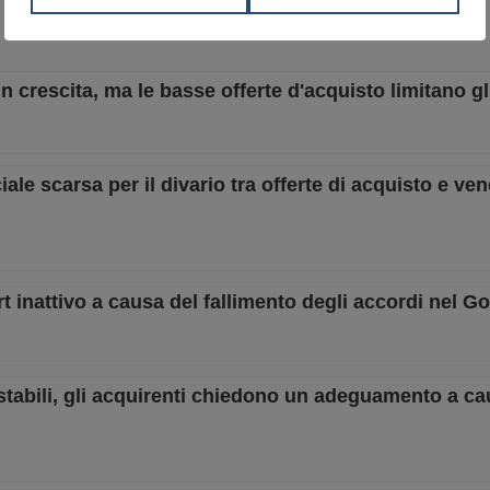
 in crescita, ma le basse offerte d'acquisto limitano g
iale scarsa per il divario tra offerte di acquisto e ven
t inattivo a causa del fallimento degli accordi nel Go
t stabili, gli acquirenti chiedono un adeguamento a c