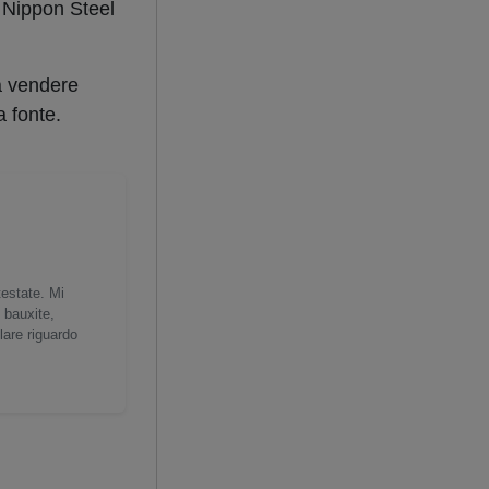
l Nippon Steel
a vendere
a fonte.
testate. Mi
 bauxite,
lare riguardo