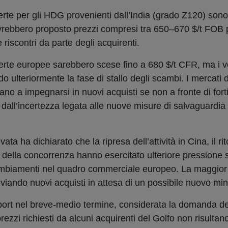
ferte per gli HDG provenienti dall’India (grado Z120) sono
vrebbero proposto prezzi compresi tra 650–670 $/t FOB p
riscontri da parte degli acquirenti.
ferte europee sarebbero scese fino a 680 $/t CFR, ma i ve
 ulteriormente la fase di stallo degli scambi. I mercati 
itano a impegnarsi in nuovi acquisti se non a fronte di forti
dall’incertezza legata alle nuove misure di salvaguardia a
ata ha dichiarato che la ripresa dell’attività in Cina, il ri
o della concorrenza hanno esercitato ulteriore pressione
cambiamenti nel quadro commerciale europeo. La maggior 
nviando nuovi acquisti in attesa di un possibile nuovo mi
port nel breve-medio termine, considerata la domanda d
rezzi richiesti da alcuni acquirenti del Golfo non risultan