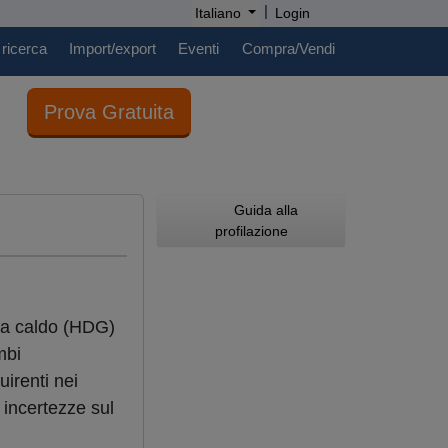
|
Italiano
Login
 ricerca
Import/export
Eventi
Compra/Vendi
Prova Gratuita
Guida alla
profilazione
a caldo (HDG)
mbi
uirenti nei
i incertezze sul