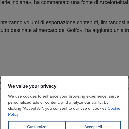
ierie indiane», ha commentato una fonte di ArcelorMitta
nterranno volumi di esportazione contenuti, limitandosi 
ttutto destinate al mercato del Golfo», ha aggiunto un’altr
lcutta e ho trent’anni di esperienza nel settore del giornalismo per importanti 
energia (fossile e rinnovabile), chimica e petrolchimica ed estrattiva (carbone,
ente per SteelOrbis focalizzandomi sul settore siderurgico indiano, in partico
 lungo tutta la catena del valore, alla creazione e
ziendale, al quadro politico-governativo e alle notizie di settore.