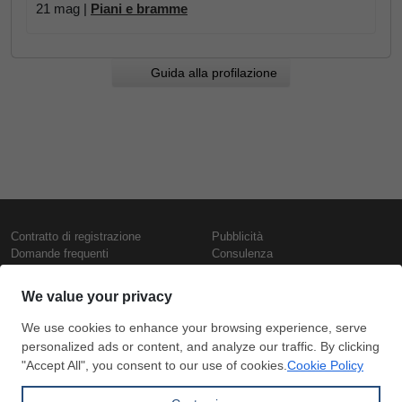
21 mag |
Piani e bramme
Guida alla profilazione
Contratto di registrazione
Pubblicità
Domande frequenti
Consulenza
Informativa sull'uso dei cookie
Rapporti e pubblicazioni
Presentazione
Contattaci
Termini di utilizzo
Politica di riservatezza
Prezzi e indici
Copyright © SteelOrbis Electronic
Marketplace Inc.
Prezzi ferro