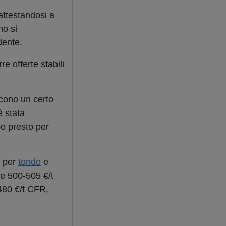
 attestandosi a
o si
dente.
e offerte stabili
scono un certo
è stata
po presto per
o per
tondo
e
 e 500-505 €/t
-480 €/t CFR,