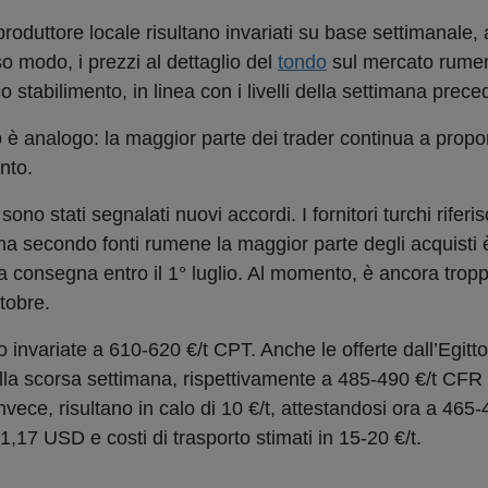
produttore locale risultano invariati su base settimanale,
o modo, i prezzi al dettaglio del
tondo
sul mercato rumen
 stabilimento, in linea con i livelli della settimana prece
o è analogo: la maggior parte dei trader continua a proporr
nto.
ono stati segnalati nuovi accordi. I fornitori turchi riferi
ma secondo fonti rumene la maggior parte degli acquisti 
la consegna entro il 1° luglio. Al momento, è ancora trop
tobre.
 invariate a 610-620 €/t CPT. Anche le offerte dall’Egitt
alla scorsa settimana, rispettivamente a 485-490 €/t CFR
nvece, risultano in calo di 10 €/t, attestandosi ora a 465
,17 USD e costi di trasporto stimati in 15-20 €/t.