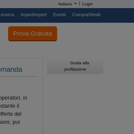
|
Italiano
Login
 ricerca
Import/export
Eventi
Compra/Vendi
Prova Gratuita
Guida alla
domanda
profilazione
operatori, in
stante il
fferte del
ioni, pur