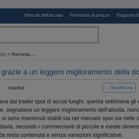
Mercati dell'acciaio
Previsioni di prezzo
Rapporti di
ette
> Romania,...
li grazie a un leggero miglioramento della 
|
Istanbul
Ascolta ora
ana dai trader spot di acciai lunghi, questa settimana gli 
e, segnalano un leggero miglioramento dell’attività, nono
si sono mantenuti stabili sia nel mercato spot sia nelle o
ttavia, secondo i commercianti di piccole e medie dimens
a resta contenuta e senza variazioni significative.