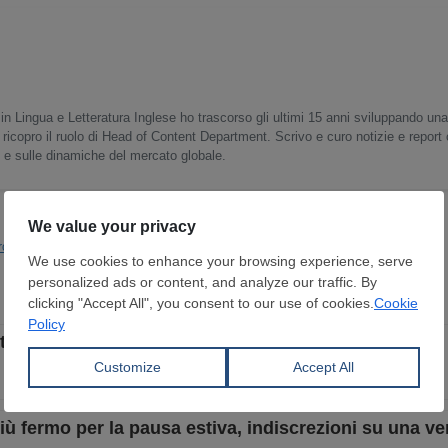
in Lingua e Letteratura Inglese ho trascorso gli ultimi 15 anni sviluppando un
 ricopro il ruolo di Head of Content Department. Scrivo e curo notizie e report
o e sulle dinamiche del mercato globale.
ropea
tre la domanda continua a indebolirsi ad agosto
 fermo per la pausa estiva, indiscrezioni su una ve