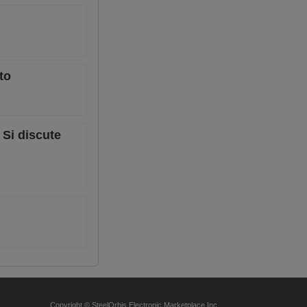
to
 Si discute
Copyright © SteelOrbis Electronic Marketplace Inc.