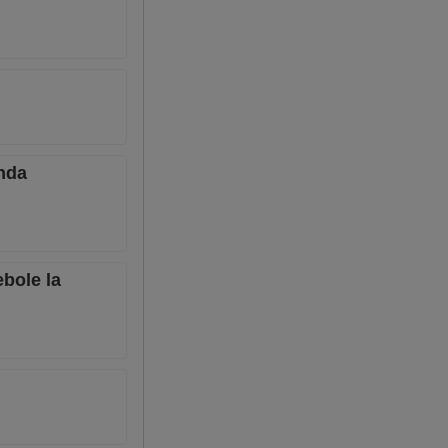
anda
bole la