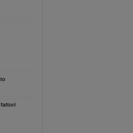
sto
fattori