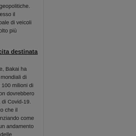
geopolitiche.
esso il
ale di veicoli
lto più
ita destinata
e, Bakai ha
 mondiali di
 100 milioni di
non dovrebbero
a di Covid-19.
o che il
denziando come
ri un andamento
delle