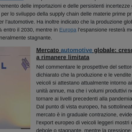
emento delle importazioni e delle persistenti incertezze 
e per lo sviluppo della supply chain delle materie prime pr
r l’automotive. Ha inoltre indicato che la produzione glob
% entro il 2030, mentre in
Europa
l’espansione resterà mo
eneralmente stagnante.
Mercato
automotive
globale: cresc
a rimanere limitata
Nel commentare le prospettive del settor
dichiarato che la produzione e le vendite
veicoli si attestano attualmente intorno ai
unità annue, ma che i volumi produttivi 
tornare ai livelli precedenti alla pandemi
Dal punto di vista europeo, ha sottolineat
mercato è in graduale contrazione, evi
l’export europeo di veicoli leggeri most
debole o stagnante, mentre la pressione 