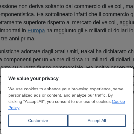
ressione non deriva soltanto dal commercio di veicoli, ma
omponentistica. Ha sottolineato infatti che il commercio g
tamente superiore rispetto al mercato dei veicoli, aggiu
importati in
Europa
ha raggiunto gli 8 miliardi di dollari 
tre anni prima.
nistiche adottate dagli Stati Uniti, Bakai ha dichiarato c
componenti per un valore di circa 11 miliardi di dollari, 
nte su questo flusso commerciale. Ha inoltre osservato 
io potrebbero spingere i fornitori cinesi a orientarsi ver
 ulteriormente la pressione competitiva sull’Europa. Nella 
ipali fattori di rischio per il settore l’instabilità geopolitic
.
mine per l’Europa
rsi una chiara ripresa per l’industria siderurgica europe
zione europea di veicoli leggeri continua a ridursi sotto 