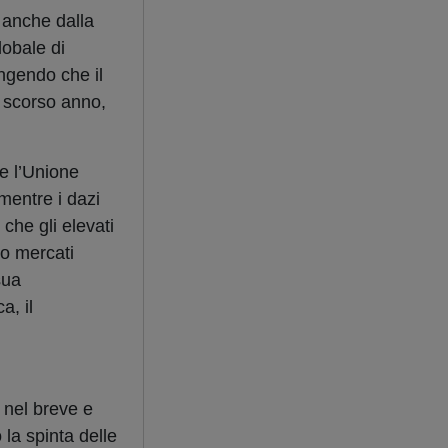
 anche dalla
lobale di
ngendo che il
lo scorso anno,
he l’Unione
mentre i dazi
che gli elevati
so mercati
sua
a, il
a nel breve e
la spinta delle