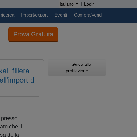
|
Italiano
Login
 ricerca
Import/export
Eventi
Compra/Vendi
Prova Gratuita
Guida alla
: filiera
profilazione
l’import di
 presso
ato che il
sa della