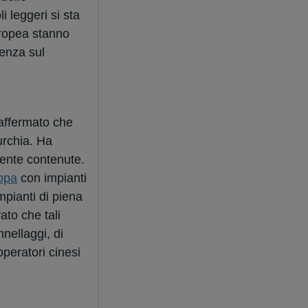
 leggeri si sta
uropea stanno
enza sul
 affermato che
urchia. Ha
mente contenute.
opa
con impianti
mpianti di piena
ato che tali
nellaggi, di
operatori cinesi