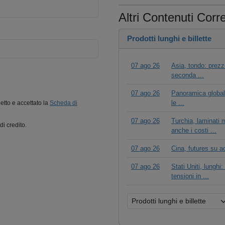
Altri Contenuti Corre
Prodotti lunghi e billette
07 ago 26
Asia, tondo: prezzi
seconda ...
07 ago 26
Panoramica globale 
le ...
letto e accettato la
Scheda di
07 ago 26
Turchia, laminati 
di credito.
anche i costi ...
07 ago 26
Cina, futures su a
07 ago 26
Stati Uniti, lunghi
tensioni in ...