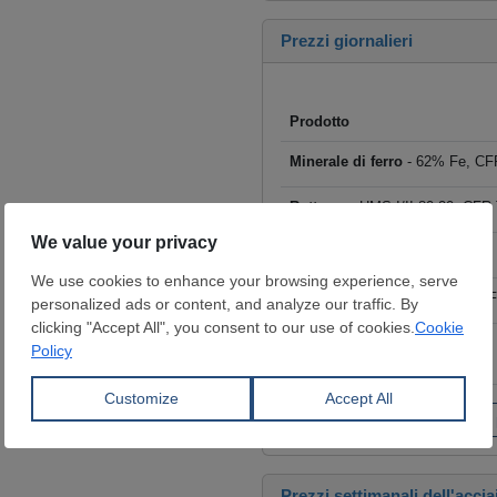
Prezzi giornalieri
Prodotto
Minerale di ferro
- 62% Fe, CFR
Rottame
- HMS I/II 80:20, CFR T
Billette
- FOB Cina, $/t
Tondo per cemento armato
- F
Coils laminati a caldo (HRC)
- 
€/t
Fai clic per visualizzare tutti i
Prezzi settimanali dell'accia