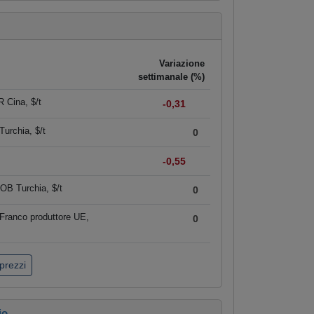
Variazione
settimanale (%)
 Cina, $/t
-0,31
urchia, $/t
0
-0,55
OB Turchia, $/t
0
Franco produttore UE,
0
 prezzi
io