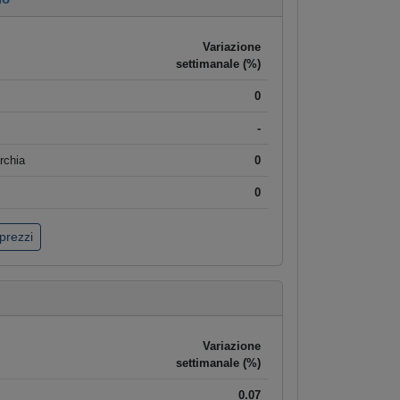
Variazione
settimanale (%)
0
-
rchia
0
0
 prezzi
Variazione
settimanale (%)
0.07