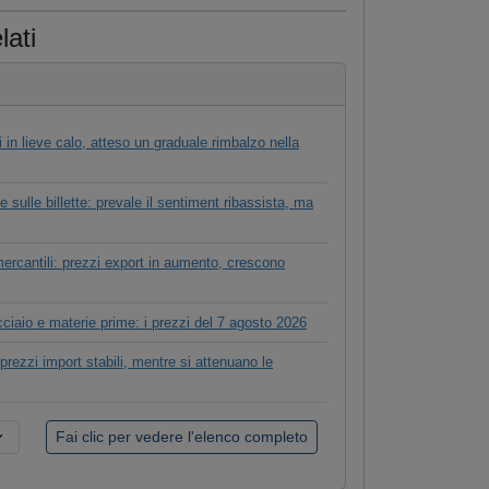
lati
 in lieve calo, atteso un graduale rimbalzo nella
sulle billette: prevale il sentiment ribassista, ma
mercantili: prezzi export in aumento, crescono
cciaio e materie prime: i prezzi del 7 agosto 2026
: prezzi import stabili, mentre si attenuano le