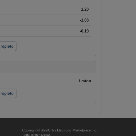
1.23
-1.03
-0.19
completo
/ mton
completo
Copyright © SteelOrbis Electronic Marketplace Inc.
Tutti i diritti riservati