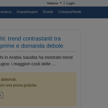
|
Italiano
Login
 ricerca
Import/export
Eventi
Compra/Vendi
i: trend contrastanti tra
ie prime e domanda debole
ghi in Arabia Saudita ha mostrato trend
gno: i maggiori costi delle ...
i abbonati.
eni una prova gratuita.
i