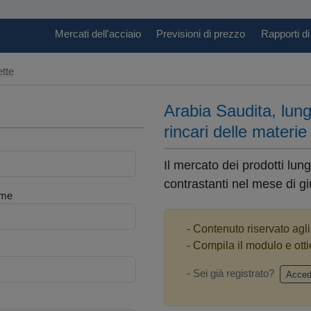
Mercati dell'acciaio
Previsioni di prezzo
Rapporti di
ette
Arabia Saudita, lungh
rincari delle mater
Il mercato dei prodotti lun
contrastanti nel mese di giu
me
- Contenuto riservato agl
- Compila il modulo e otti
- Sei già registrato?
Acced