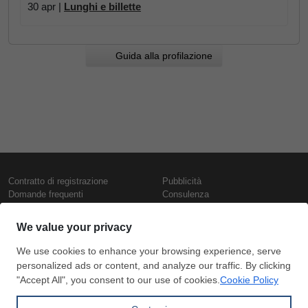
30 apr |
Lunghi e billette
Guida alla profilazione
Contratto di registrazione
Pubblicità
Domande frequenti
Consulenza
Informativa sull'uso dei cookie
Rapporti e pubblicazioni
Presentazione
Contattaci
Termini di utilizzo
Politica di riservatezza
Prezzi e indici
Copyright © SteelOrbis Electronic
Marketplace Inc.
Prezzi ferro