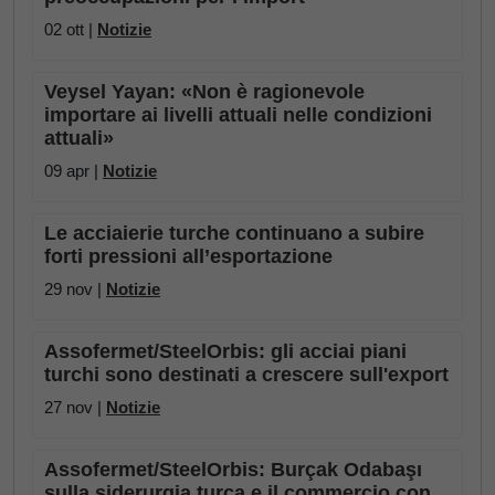
02 ott |
Notizie
Veysel Yayan: «Non è ragionevole
importare ai livelli attuali nelle condizioni
attuali»
09 apr |
Notizie
Le acciaierie turche continuano a subire
forti pressioni all’esportazione
29 nov |
Notizie
Assofermet/SteelOrbis: gli acciai piani
turchi sono destinati a crescere sull'export
27 nov |
Notizie
Assofermet/SteelOrbis: Burçak Odabaşı
sulla siderurgia turca e il commercio con