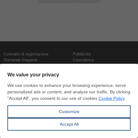
Contratto di registrazione
Pubblicità
Domande frequenti
Consulenza
Informativa sull'uso dei cookie
Rapporti e pubblicazioni
Presentazione
Contattaci
Termini di utilizzo
Politica di riservatezza
Prezzi e indici
Copyright © SteelOrbis Electronic
Marketplace Inc.
Prezzi ferro
Tutti i diritti riservati
Prezzi giornalieri rottame
Prezzi vergella
Abbonamento
Pagamento