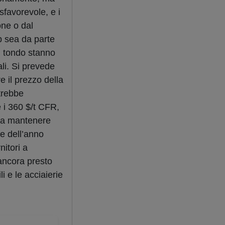
favorevole, e i
one o dal
 sea da parte
di tondo stanno
li. Si prevede
 il prezzo della
otrebbe
 i 360 $/t CFR,
ni a mantenere
ne dell’anno
nitori a
 ancora presto
i e le acciaierie