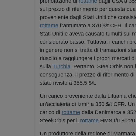
prenotazione di
rottame
dagli USA a 355
sul prezzo di riferimento per questa qua
proveniente dagli Stati Uniti che consist
rottame
frantumato a 370 $/t CFR. Il car
Stati Uniti e aveva causato tumulti sul 
considerato basso. Tuttavia, i carichi pr
in genere non si tratta di transazioni s
riuscito a raggiungere i propri mercati d
sulla
Turchia
. Pertanto, SteelOrbis non 
conseguenza, il prezzo di riferimento di
stato rivisto a 355,5 $/t.
Un carico proveniente dalla Lituania c
un’acciaieria di Izmir a 350 $/t CFR. U
carico di
rottame
dalla Danimarca a 352 $
SteelOrbis per il
rottame
HMS I/II 80:20 d
Un produttore della regione di Marmara