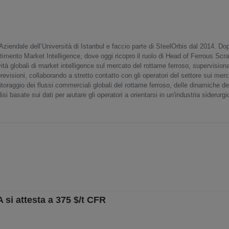
iendale dell’Università di Istanbul e faccio parte di SteelOrbis dal 2014. Dop
artimento Market Intelligence, dove oggi ricopro il ruolo di Head of Ferrous Sc
vità globali di market intelligence sul mercato del rottame ferroso, supervision
previsioni, collaborando a stretto contatto con gli operatori del settore sui merc
itoraggio dei flussi commerciali globali del rottame ferroso, delle dinamiche de
i basate sui dati per aiutare gli operatori a orientarsi in un'industria siderur
A si attesta a 375 $/t CFR