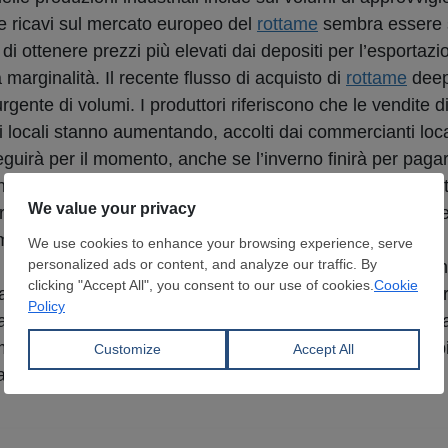
i e ricavi sul mercato europeo del
rottame
sembra essere s
di ottenere prezzi più elevati dai depositi per l’esportazi
marginalità. Il recente flusso di acquisto di
rottame
deep
rgente di volumi. I produttori riferiscono che le vendite 
locali stanno aumentando, accolti dai commercianti loca
uirà per il momento, anche se l’inverno finirà per pagare
te tornata di acquisti, la tendenza al rialzo dei prezzi p
prezzi del
rottame
negli Stati Uniti potrebbero raggiungere
nto di questo livello. I fornitori statunitensi sono incli
 mentre tutte le vendite effettuate dall’Europa verso la fi
ate. SteelOrbis ritiene che questo potrebbe motivare i for
 anche se la tendenza al rialzo dovesse rallentare, ma è
omento si stima che i prezzi del deep sea rimangano stabil
acquisti.