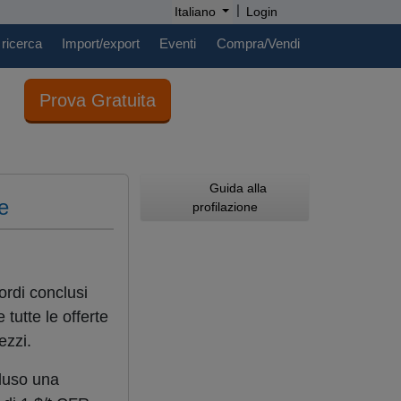
|
Italiano
Login
 ricerca
Import/export
Eventi
Compra/Vendi
Prova Gratuita
Guida alla
e
profilazione
ordi conclusi
 tutte le offerte
ezzi.
luso una