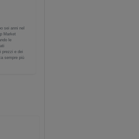
o sei anni nel
rap Market
ando le
ati
i prezzi e dei
gica sempre più