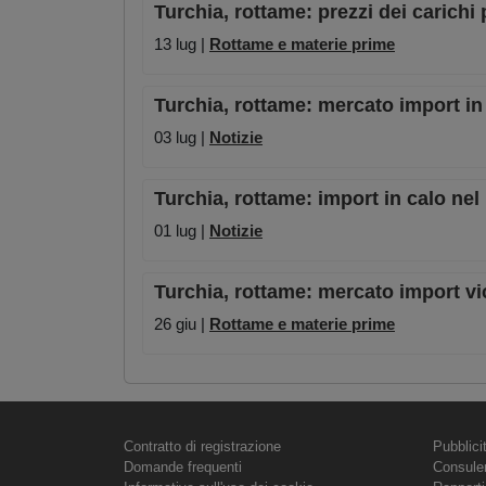
Turchia, rottame: prezzi dei carichi 
13 lug |
Rottame e materie prime
Turchia, rottame: mercato import in c
03 lug |
Notizie
Turchia, rottame: import in calo n
01 lug |
Notizie
Turchia, rottame: mercato import vi
26 giu |
Rottame e materie prime
Contratto di registrazione
Pubblici
Domande frequenti
Consule