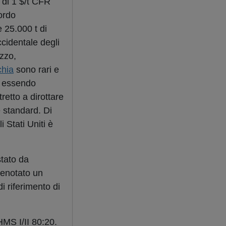
 di 1 $/t CFR
ordo
 25.000 t di
cidentale degli
zzo,
chia
sono rari e
on essendo
retto a dirottare
e standard. Di
 Stati Uniti è
stato da
renotato un
i riferimento di
HMS I/II 80:20.