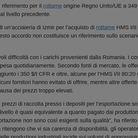
 riferimento per il
rottame
origine Regno Unito/UE a 349
al livello precedente.
i un’acciaieria di Izmir per l’acquisto di
rottame
HMS I/II 
to accordo non costituisce un riferimento sullo scenar
oli difficoltà con i carichi provenienti dalla Romania. I co
 pesa quotidianamente. Secondo fonti di mercato, le offe
iunto i 350 $/t CFR e oltre, alcune per l’HMS I/II 80:20 e
lcuni fornitori hanno evitato di offrire, mentre altre offerte
causa dei prezzi troppo elevati.
i prezzi di raccolta presso i depositi per l’esportazione 
ivello è quasi equivalente a quanto pagato dai produttori l
tazione non sono così esigenti sulla qualità”, ha riferito
ritengono che vi sia carenza di disponibilità, gli operator
elle produzioni industriali incide sui volumi di approvvi