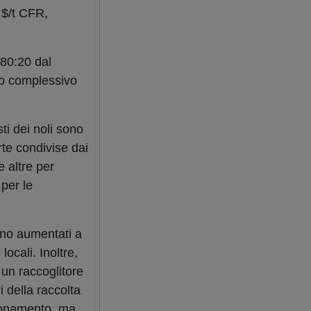
 $/t CFR,
80:20 dal
io complessivo
sti dei noli sono
rte condivise dai
 altre per
 per le
sono aumentati a
ocali. Inoltre,
 un raccoglitore
i della raccolta
gionamento, ma