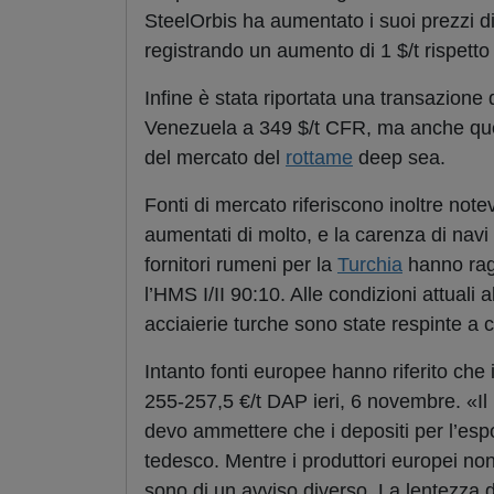
SteelOrbis ha aumentato i suoi prezzi di
registrando un aumento di 1 $/t rispetto 
Infine è stata riportata una transazione d
Venezuela a 349 $/t CFR, ma anche ques
del mercato del
rottame
deep sea.
Fonti di mercato riferiscono inoltre notev
aumentati di molto, e la carenza di navi
fornitori rumeni per la
Turchia
hanno ragg
l’HMS I/II 90:10. Alle condizioni attuali a
acciaierie turche sono state respinte a 
Intanto fonti europee hanno riferito che 
255-257,5 €/t DAP ieri, 6 novembre. «Il l
devo ammettere che i depositi per l’espor
tedesco. Mentre i produttori europei non 
sono di un avviso diverso. La lentezza d