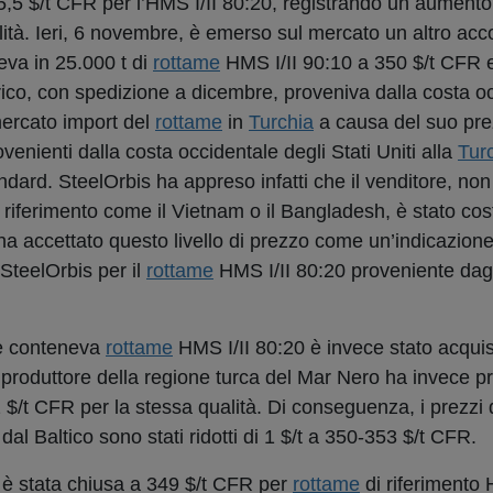
,5 $/t CFR per l’HMS I/II 80:20, registrando un aumento
lità. Ieri, 6 novembre, è emerso sul mercato un altro acc
eva in 25.000 t di
rottame
HMS I/II 90:10 a 350 $/t CFR e
ico, con spedizione a dicembre, proveniva dalla costa oc
mercato import del
rottame
in
Turchia
a causa del suo pre
ovenienti dalla costa occidentale degli Stati Uniti alla
Tur
tandard. SteelOrbis ha appreso infatti che il venditore, n
i riferimento come il Vietnam o il Bangladesh, è stato cost
ha accettato questo livello di prezzo come un’indicazion
 SteelOrbis per il
rottame
HMS I/II 80:20 proveniente dagli
he conteneva
rottame
HMS I/II 80:20 è invece stato acqui
n produttore della regione turca del Mar Nero ha invece p
/t CFR per la stessa qualità. Di conseguenza, i prezzi d
al Baltico sono stati ridotti di 1 $/t a 350-353 $/t CFR.
 è stata chiusa a 349 $/t CFR per
rottame
di riferimento 