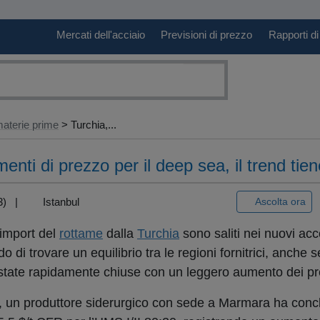
Mercati dell'acciaio
Previsioni di prezzo
Rapporti di
aterie prime
> Turchia,...
enti di prezzo per il deep sea, il trend tien
+3) |
Istanbul
Ascolta ora
 import del
rottame
dalla
Turchia
sono saliti nei nuovi acc
di trovare un equilibrio tra le regioni fornitrici, anche se
 state rapidamente chiuse con un leggero aumento dei pr
 un produttore siderurgico con sede a Marmara ha conc