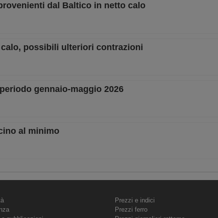
provenienti dal Baltico in netto calo
alo, possibili ulteriori contrazioni
el periodo gennaio-maggio 2026
cino al minimo
tà
Prezzi e indici
nza
Prezzi ferro