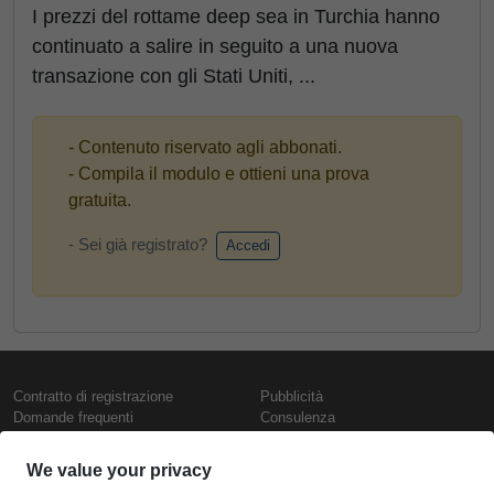
I prezzi del rottame deep sea in Turchia hanno
continuato a salire in seguito a una nuova
transazione con gli Stati Uniti, ...
- Contenuto riservato agli abbonati.
- Compila il modulo e ottieni una prova
gratuita.
- Sei già registrato?
Accedi
Contratto di registrazione
Pubblicità
Domande frequenti
Consulenza
Informativa sull'uso dei cookie
Rapporti e pubblicazioni
Presentazione
Contattaci