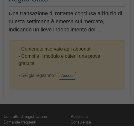
Una transazione di rottame conclusa all’inizio di
questa settimana è emersa sul mercato,
indicando un lieve indebolimento dei ...
- Contenuto riservato agli abbonati.
- Compila il modulo e ottieni una prova
gratuita.
- Sei già registrato?
Accedi
Contratto di registrazione
Pubblicità
Domande frequenti
Consulenza
Informativa sull'uso dei cookie
Rapporti e pubblicazioni
Presentazione