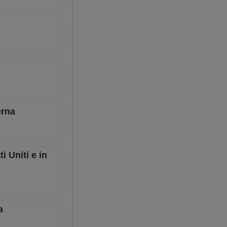
erna
i Uniti e in
a