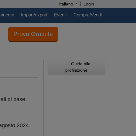
|
Italiano
Login
 ricerca
Import/export
Eventi
Compra/Vendi
Prova Gratuita
Guida alla
profilazione
li di base.
 agosto 2024.