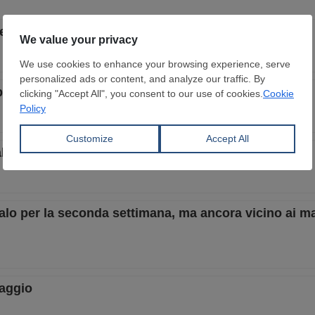
rescita su base settimanale
ile su base settimanale, migliorano le previsioni
lo dopo tre settimane di stabilità
alo per la seconda settimana, ma ancora vicino ai m
maggio