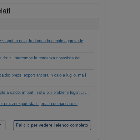
lati
ezzi spot in calo, la domanda debole aggrava le
aldo: si interrompe la tendenza ribassista del
aldo: prezzi export ancora in calo a luglio, ma i
ls a caldo: import in stallo, i problemi logistici ...
do: prezzi export stabili, ma la domanda e le