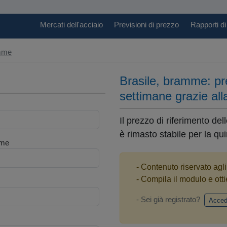
Mercati dell'acciaio
Previsioni di prezzo
Rapporti di
amme
Brasile, bramme: pre
settimane grazie al
Il prezzo di riferimento de
è rimasto stabile per la qu
me
- Contenuto riservato agl
- Compila il modulo e otti
- Sei già registrato?
Acced