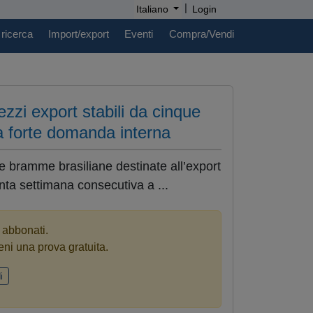
|
Italiano
Login
 ricerca
Import/export
Eventi
Compra/Vendi
zzi export stabili da cinque
la forte domanda interna
lle bramme brasiliane destinate all’export
inta settimana consecutiva a ...
i abbonati.
eni una prova gratuita.
i