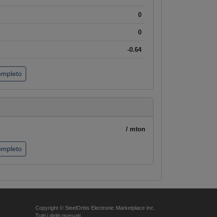
0
0
-0.64
completo
/ mton
completo
Copyright © SteelOrbis Electronic Marketplace Inc.
Tutti i diritti riservati