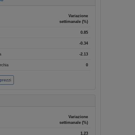
Variazione
settimanale (%)
0.85
-0.34
a
-2.13
rchia
0
 prezzi
Variazione
settimanale (%)
1.23