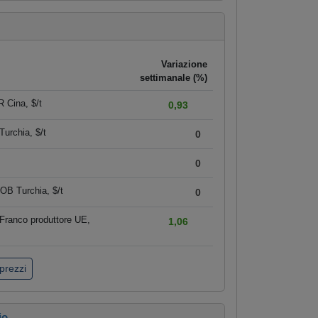
Variazione
settimanale (%)
 Cina, $/t
0,93
urchia, $/t
0
0
OB Turchia, $/t
0
Franco produttore UE,
1,06
 prezzi
io