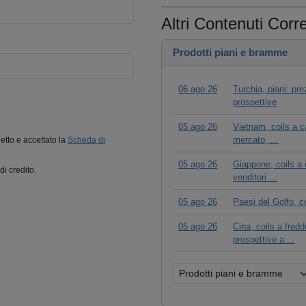
Altri Contenuti Corre
Prodotti piani e bramme
06 ago 26
Turchia, piani: pr
prospettive
05 ago 26
Vietnam, coils a c
mercato, ...
letto e accettato la
Scheda di
05 ago 26
Giappone, coils a c
di credito.
venditori ...
05 ago 26
Paesi del Golfo, coi
05 ago 26
Cina, coils a fred
prospettive a ...