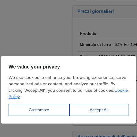
Prezzi giornalieri
Prodotto
Minerale di ferro
- 62% Fe, CFR
Rottame
- HMS I/II 80:20, CFR T
Billette
- FOB Cina, $/t
Tondo per cemento armato
- F
Coils laminati a caldo (HRC)
- 
€/t
Fai clic per visualizzare tutti i
Prezzi settimanali dell'accia