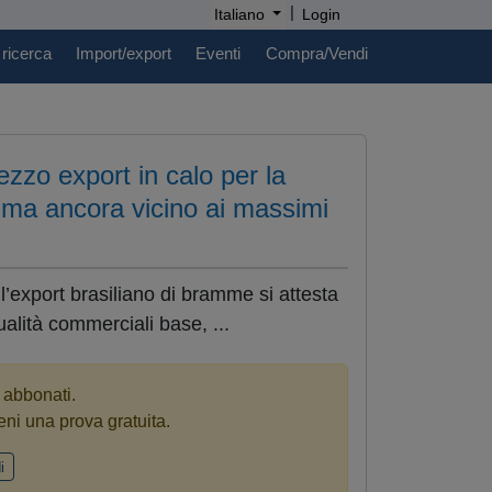
|
Italiano
Login
 ricerca
Import/export
Eventi
Compra/Vendi
zzo export in calo per la
ma ancora vicino ai massimi
 l’export brasiliano di bramme si attesta
alità commerciali base, ...
i abbonati.
eni una prova gratuita.
i