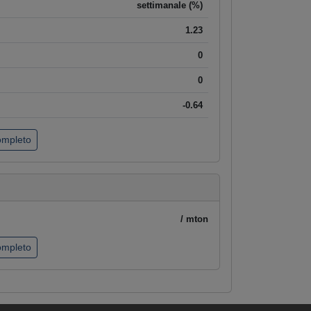
settimanale (%)
1.23
0
0
-0.64
completo
/ mton
completo