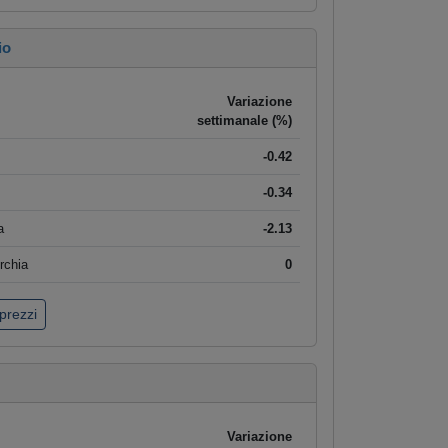
io
Variazione
settimanale (%)
-0.42
-0.34
a
-2.13
rchia
0
 prezzi
Variazione