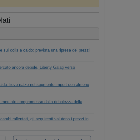
lati
 sui coils a caldo: prevista una ripresa dei prezzi
rcato ancora debole, Liberty Galați verso
aldo: lieve rialzo nel segmento import con almeno
ti: mercato compromesso dalla debolezza della
cambi rallentati, gli acquirenti valutano i prezzi in