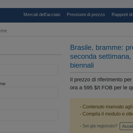
Mercati dell'acciaio
Previsioni di prezzo
Rapporti di
amme
Brasile, bramme: pre
seconda settimana, 
biennali
Il prezzo di riferimento per
me
ora a 595 $/t FOB per le qu
- Contenuto riservato agl
- Compila il modulo e otti
- Sei già registrato?
Acced