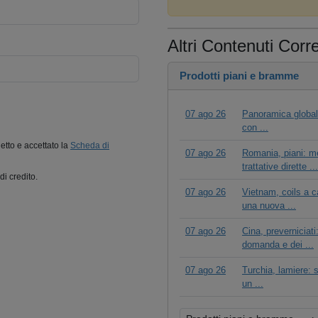
Altri Contenuti Corre
Prodotti piani e bramme
07 ago 26
Panoramica globale
con ...
letto e accettato la
Scheda di
07 ago 26
Romania, piani: me
trattative dirette ...
di credito.
07 ago 26
Vietnam, coils a c
una nuova ...
07 ago 26
Cina, prevernicia
domanda e dei ...
07 ago 26
Turchia, lamiere: s
un ...