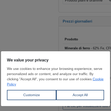
Prezzi giornalieri
Prodotto
Minerale di ferro
- 62% Fe, CFR
Rottame
- HMS I/II 80:20, CFR T
Billette
- FOB Cina, $/t
Tondo per cemento armato
- F
Coils laminati a caldo (HRC)
- 
€/t
Fai clic per visualizzare tutti i