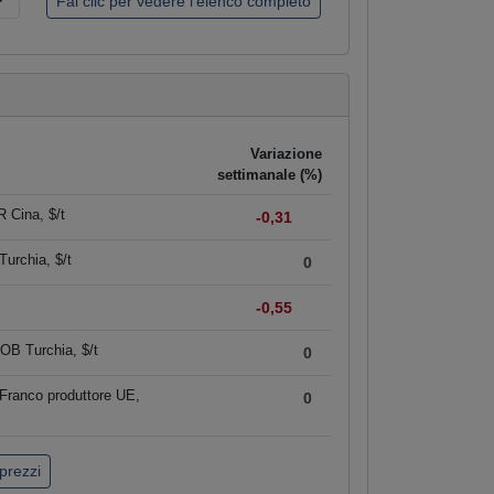
Variazione
settimanale (%)
 Cina, $/t
-0,31
urchia, $/t
0
-0,55
OB Turchia, $/t
0
Franco produttore UE,
0
 prezzi