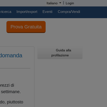
|
Italiano
Login
 ricerca
Import/export
Eventi
Compra/Vendi
Prova Gratuita
Guida alla
e domanda
profilazione
rezzi di
e settimane.
do, piuttosto