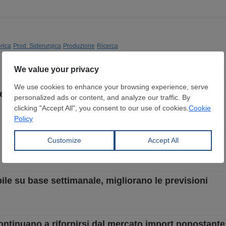
rica
Prod. Siderurgica
Produzione
Ricerca
rescita su base settimanale
e ed export in aumento nel primo semestre del 2026
ile su base settimanale, migliorano le previsioni
continuano a rifornirsi dal mercato import nonostant