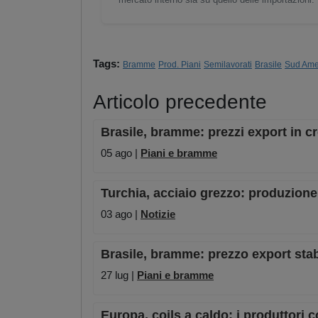
Tags:
Bramme
Prod. Piani
Semilavorati
Brasile
Sud Ame
Articolo precedente
Brasile, bramme: prezzi export in c
05 ago |
Piani e bramme
Turchia, acciaio grezzo: produzion
03 ago |
Notizie
Brasile, bramme: prezzo export stab
27 lug |
Piani e bramme
Europa, coils a caldo: i produttori 