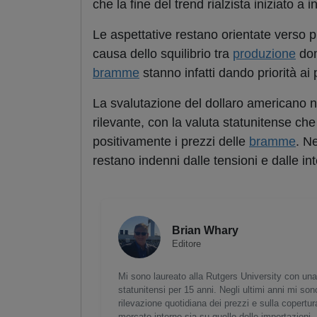
che la fine del trend rialzista iniziato a
Le aspettative restano orientate verso pi
causa dello squilibrio tra
produzione
dom
bramme
stanno infatti dando priorità ai 
La svalutazione del dollaro americano ne
rilevante, con la valuta statunitense ch
positivamente i prezzi delle
bramme
. N
restano indenni dalle tensioni e dalle in
Brian Whary
Editore
Mi sono laureato alla Rutgers University con una
statunitensi per 15 anni. Negli ultimi anni mi son
rilevazione quotidiana dei prezzi e sulla copertura 
mercato interno sia su quello delle importazioni.