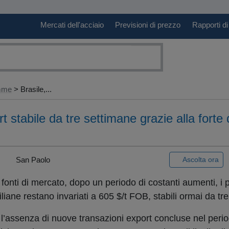
Mercati dell'acciaio
Previsioni di prezzo
Rapporti di
amme
> Brasile,...
t stabile da tre settimane grazie alla fort
 |
San Paolo
Ascolta ora
fonti di mercato, dopo un periodo di costanti aumenti, i p
liane restano invariati a 605 $/t FOB, stabili ormai da tr
tte l’assenza di nuove transazioni export concluse nel perio