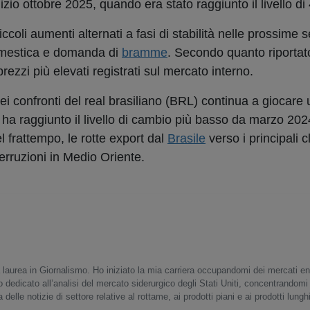
 inizio ottobre 2025, quando era stato raggiunto il livello d
ccoli aumenti alternati a fasi di stabilità nelle prossime 
estica e domanda di
bramme
. Secondo quanto riportato,
prezzi più elevati registrati sul mercato interno.
i confronti del real brasiliano (BRL) continua a giocare 
e ha raggiunto il livello di cambio più basso da marzo 20
el frattempo, le rotte export dal
Brasile
verso i principali c
terruzioni in Medio Oriente.
 laurea in Giornalismo. Ho iniziato la mia carriera occupandomi dei mercati en
o dedicato all’analisi del mercato siderurgico degli Stati Uniti, concentrandomi
delle notizie di settore relative al rottame, ai prodotti piani e ai prodotti lunghi