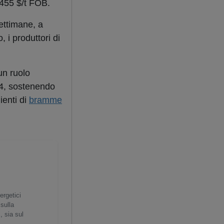
i 455 $/t FOB.
settimane, a
 i produttori di
un ruolo
24, sostenendo
lienti di
bramme
ergetici
 sulla
, sia sul