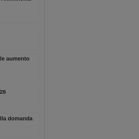
bile aumento
026
dalla domanda