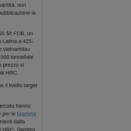
uantità, non
pubblicazione la
455 $/t FOB, un
ca Latina a 425-
le vietnamita»
.000 tonnellate
o prezzo si
 di HRC.
il livello target
i mercato hanno
e per le
bramme
ienti dalla
gli HRC. Sembra