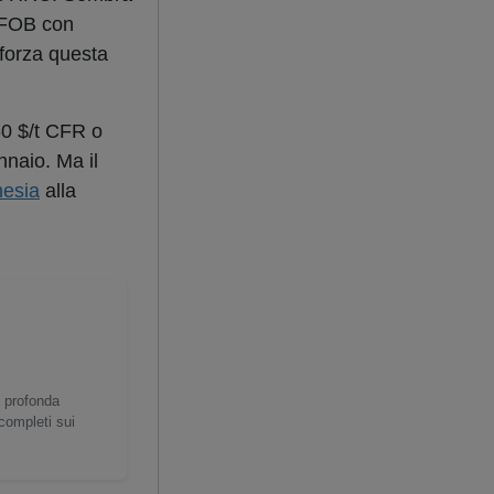
t FOB con
 forza questa
60 $/t CFR o
nnaio. Ma il
nesia
alla
a profonda
 completi sui