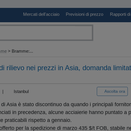
Mercati dell'acciaio
Previsioni di prezzo
Rapporti di
amme
> Bramme:...
rilievo nei prezzi in Asia, domanda limita
3) |
Istanbul
Ascolta ora
di Asia è stato discontinuo da quando i principali fornitor
ciati in precedenza, alcune acciaierie hanno puntato a p
praticabili rispetto a gennaio.
offerto per la spedizione di marzo 435 $/t FOB, stabile n