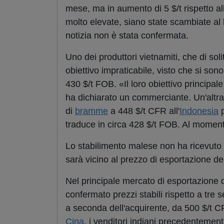
mese, ma in aumento di 5 $/t rispetto al
molto elevate, siano state scambiate al
notizia non è stata confermata.
Uno dei produttori vietnamiti, che di so
obiettivo impraticabile, visto che si son
430 $/t FOB. «Il loro obiettivo principa
ha dichiarato un commerciante. Un'altra
di
bramme
a 448 $/t CFR all'
Indonesia
p
traduce in circa 428 $/t FOB. Al moment
Lo stabilimento malese non ha ricevuto al
sarà vicino al prezzo di esportazione del
Nel principale mercato di esportazione 
confermato prezzi stabili rispetto a tre 
a seconda dell'acquirente, da 500 $/t C
Cina
, i venditori indiani precedenteme