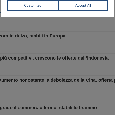
tico
Prod. Siderurgica
ra in rialzo, stabili in Europa
e più competitivi, crescono le offerte dall’Indonesia
 aumento nonostante la debolezza della Cina, offerta 
algrado il commercio fermo, stabili le bramme