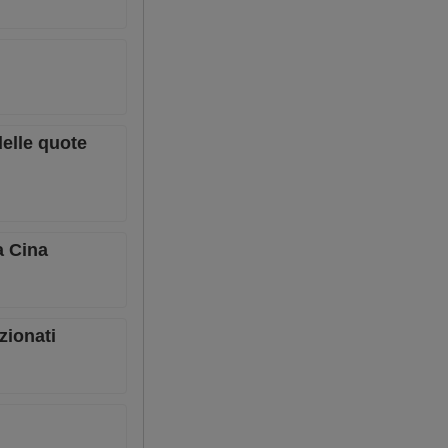
delle quote
a Cina
zionati