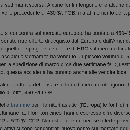
la settimana scorsa. Alcune fonti ritengono che alcune q
 livello precedente di 430 $/t FOB, ma al momento della 
lito si concentra sul mercato europeo, ha puntato a 450-
o sentite rare offerte di acquisto dall'Europa e dall'Ameri
le è quello di spingere le vendite di HRC sul mercato loca
 acciaieria vietnamita ha venduto un piccolo volume di 5
er la spedizione di marzo circa due settimane fa. Quest
o, questa acciaieria ha puntato anche alle vendite locali
cuna offerta definitiva e le fonti di mercato ritengono che 
le billette, 450 $/t FOB.
delle
bramme
per i fornitori asiatici (l'Europa) le fonti d
settimane fa. I fornitori cinesi hanno espresso cifre divers
FR a 520 $/t CFR. Nonostante le numerose offerte proven
nte attivi si sono concentrati nuovamente sul mercato de