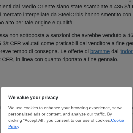
ienti dal Medio Oriente siano state scambiate a 435 $/
i mercato interpellate da SteelOrbis hanno smentito con
 alto per tale origine e qualità.
a russa non sottoposta a sanzioni che avrebbe venduto a 4
 $/t CFR valutati come praticabili dal venditore a fine ge
 breve tempo di consegna. Le offerte di
bramme
dall'
Indo
t CFR, in linea con quanto riportato a fine gennaio.
in Lingua e Letteratura Inglese ho trascorso gli ultimi 15 anni sviluppando un
 ricopro il ruolo di Head of Content Department. Scrivo e curo notizie e report
o e sulle dinamiche del mercato globale.