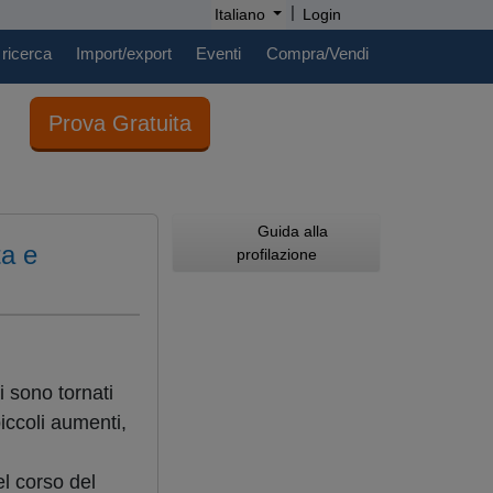
|
Italiano
Login
 ricerca
Import/export
Eventi
Compra/Vendi
Prova Gratuita
Guida alla
ta e
profilazione
i sono tornati
iccoli aumenti,
el corso del