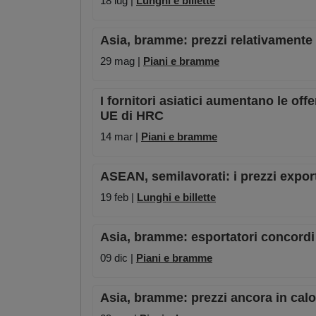
18 lug |
Lunghi e billette
Asia, bramme: prezzi relativamente s
29 mag |
Piani e bramme
I fornitori asiatici aumentano le off
UE di HRC
14 mar |
Piani e bramme
ASEAN, semilavorati: i prezzi expor
19 feb |
Lunghi e billette
Asia, bramme: esportatori concordi 
09 dic |
Piani e bramme
Asia, bramme: prezzi ancora in cal