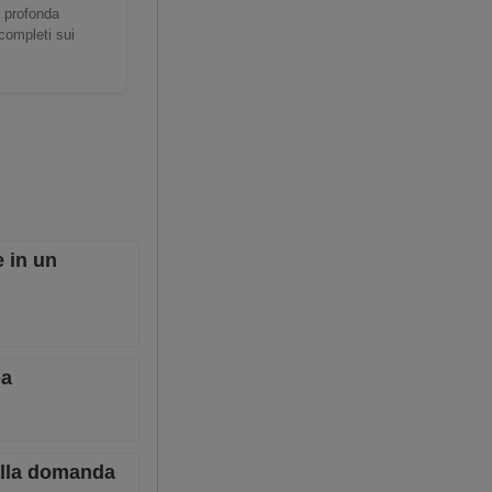
a profonda
 completi sui
e in un
pa
dalla domanda