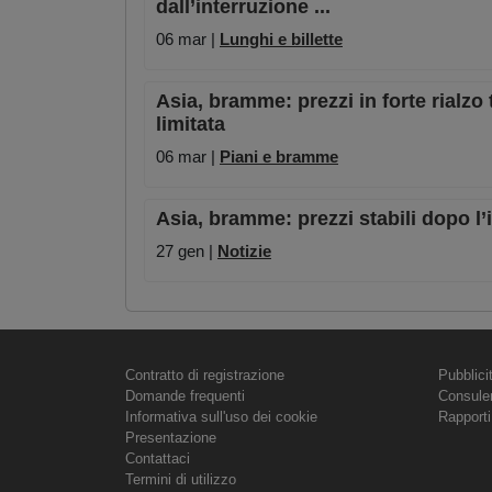
dall’interruzione ...
06 mar |
Lunghi e billette
Asia, bramme: prezzi in forte rialzo
limitata
06 mar |
Piani e bramme
Asia, bramme: prezzi stabili dopo l’
27 gen |
Notizie
Contratto di registrazione
Pubblici
Domande frequenti
Consule
Informativa sull'uso dei cookie
Rapporti
Presentazione
Contattaci
Termini di utilizzo