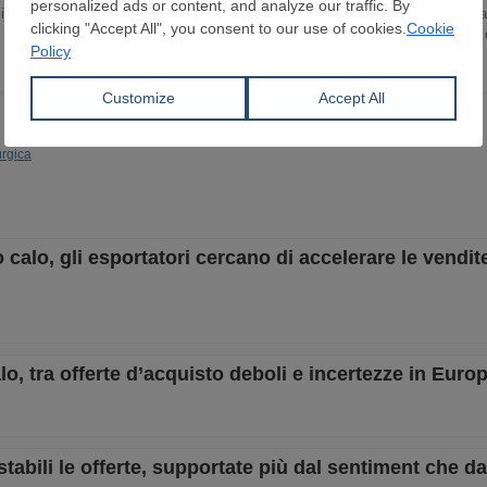
in Lingua e Letteratura Inglese ho trascorso gli ultimi 15 anni sviluppando un
 ricopro il ruolo di Head of Content Department. Scrivo e curo notizie e report
o e sulle dinamiche del mercato globale.
urgica
 calo, gli esportatori cercano di accelerare le vendit
o, tra offerte d’acquisto deboli e incertezze in Euro
stabili le offerte, supportate più dal sentiment che 