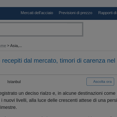
Mercati dell'acciaio
Previsioni di prezzo
Rapporti di
amme
> Asia,...
recepiti dal mercato, timori di carenza nel
|
Istanbul
Ascolta ora
gistrato un deciso rialzo e, in alcune destinazioni come l
i nuovi livelli, alla luce delle crescenti attese di una per
rimestre.