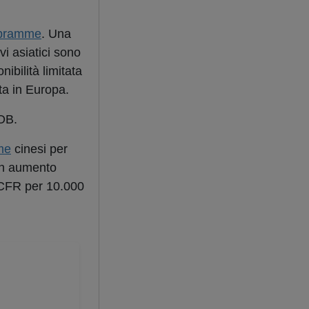
bramme
. Una
vi asiatici sono
nibilità limitata
ta in Europa.
FOB.
me
cinesi per
 in aumento
t CFR per 10.000