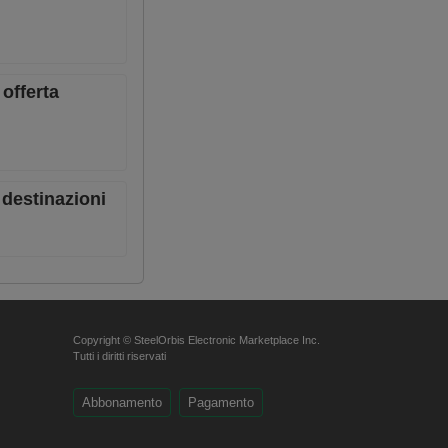
 offerta
 destinazioni
Copyright © SteelOrbis Electronic Marketplace Inc.
Tutti i diritti riservati
Abbonamento
Pagamento