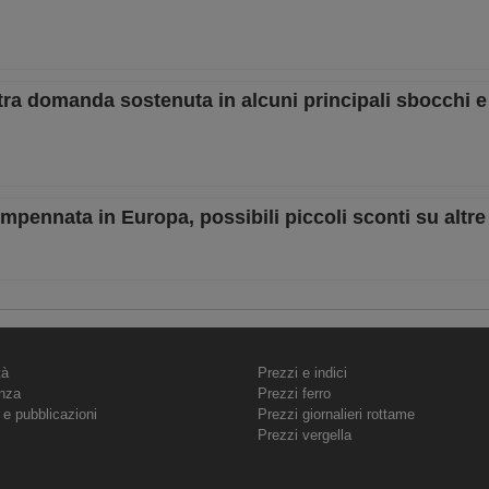
 tra domanda sostenuta in alcuni principali sbocchi e
impennata in Europa, possibili piccoli sconti su altre
tà
Prezzi e indici
nza
Prezzi ferro
 e pubblicazioni
Prezzi giornalieri rottame
Prezzi vergella