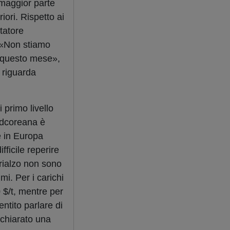
maggior parte
riori. Rispetto ai
rtatore
. «Non stiamo
i questo mese»,
 riguarda
 primo livello
sudcoreana è
 in Europa
fficile reperire
 rialzo non sono
imi. Per i carichi
0 $/t, mentre per
ntito parlare di
ichiarato una