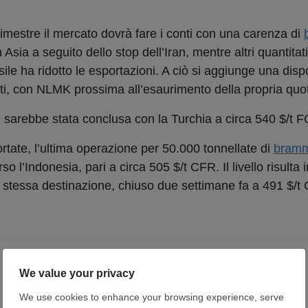
imestre il mercato dovrà fare i conti con una carenza di
 Asia a seguito dello stop dell’Iran, mentre altri quantitati
rasile ha ridotto le esportazioni. A ciò si aggiunge una dispo
vati, con NLMK prossima all’esaurimento della propria quo
 sarebbe stata conclusa con la Turchia a circa 540 $/t 
tate, l’ultima operazione per 50.000 tonnellate di
bram
 l’Indonesia, pari a circa 505 $/t CFR. Il livello risulta
la stessa destinazione, chiuso due settimane fa a 491 $/