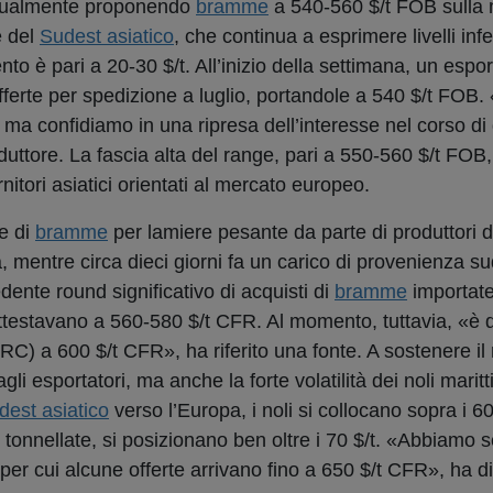
 attualmente proponendo
bramme
a 540-560 $/t FOB sulla 
e del
Sudest asiatico
, che continua a esprimere livelli infe
mento è pari a 20-30 $/t. All’inizio della settimana, un espo
fferte per spedizione a luglio, portandole a 540 $/t FOB
 ma confidiamo in una ripresa dell’interesse nel corso d
uttore. La fascia alta del range, pari a 550-560 $/t FOB,
nitori asiatici orientati al mercato europeo.
e di
bramme
per lamiere pesante da parte di produttori di
, mentre circa dieci giorni fa un carico di provenienza 
ente round significativo di acquisti di
bramme
importate
attestavano a 560-580 $/t CFR. Al momento, tuttavia, «è di
RC) a 600 $/t CFR», ha riferito una fonte. A sostenere il
agli esportatori, ma anche la forte volatilità dei noli maritt
dest asiatico
verso l’Europa, i noli si collocano sopra i 6
 tonnellate, si posizionano ben oltre i 70 $/t. «Abbiamo se
o per cui alcune offerte arrivano fino a 650 $/t CFR», ha d