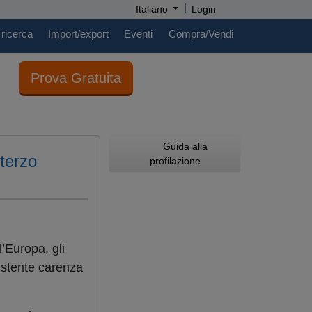
|
Italiano
Login
 ricerca
Import/export
Eventi
Compra/Vendi
Prova Gratuita
Guida alla
 terzo
profilazione
’Europa, gli
sistente carenza