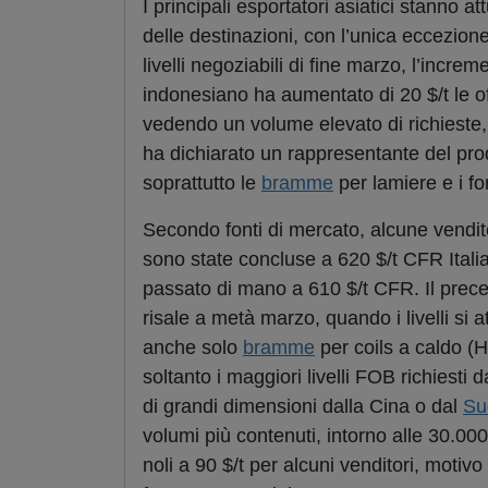
I principali esportatori asiatici stanno
delle destinazioni, con l’unica eccezion
livelli negoziabili di fine marzo, l’incre
indonesiano ha aumentato di 20 $/t le o
vedendo un volume elevato di richieste,
ha dichiarato un rappresentante del prod
soprattutto le
bramme
per lamiere e i for
Secondo fonti di mercato, alcune vendit
sono state concluse a 620 $/t CFR Italia
passato di mano a 610 $/t CFR. Il preced
risale a metà marzo, quando i livelli si 
anche solo
bramme
per coils a caldo (H
soltanto i maggiori livelli FOB richiesti d
di grandi dimensioni dalla Cina o dal
Su
volumi più contenuti, intorno alle 30.000
noli a 90 $/t per alcuni venditori, motiv