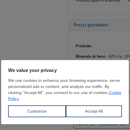
Prezzi giornalieri
Prodotto
Minerale di ferro
- 62% Fe, CFR
Rottame
- HMS I/II 80:20, CFR T
Billette
- FOB Cina, $/t
Tondo per cemento armato
- F
Coils laminati a caldo (HRC)
- 
€/t
Fai clic per visualizzare tutti i