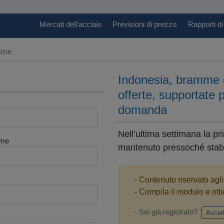
Mercati dell'acciaio
Previsioni di prezzo
Rapporti di
amme
Indonesia, bramme e 
offerte, supportate 
domanda
Nell’ultima settimana la pr
me
mantenuto pressoché stabili
- Contenuto riservato agl
- Compila il modulo e otti
- Sei già registrato?
Acced