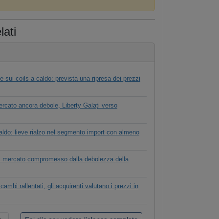
lati
 sui coils a caldo: prevista una ripresa dei prezzi
rcato ancora debole, Liberty Galați verso
aldo: lieve rialzo nel segmento import con almeno
ti: mercato compromesso dalla debolezza della
cambi rallentati, gli acquirenti valutano i prezzi in