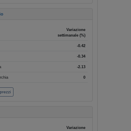
io
Variazione
settimanale (%)
-0.42
-0.34
a
-2.13
rchia
0
 prezzi
Variazione