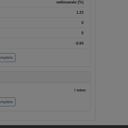
settimanale (%)
1.23
0
0
-0.64
completo
/ mton
completo