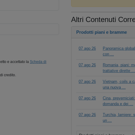
Altri Contenuti Corre
Prodotti piani e bramme
07 ago 26
Panoramica globale
con ...
letto e accettato la
Scheda di
07 ago 26
Romania, piani: me
trattative dirette ...
di credito.
07 ago 26
Vietnam, coils a c
una nuova ...
07 ago 26
Cina, prevernicia
domanda e dei ...
07 ago 26
Turchia, lamiere: s
un ...