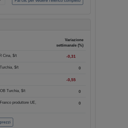
Variazione
settimanale (%)
 Cina, $/t
-0,31
urchia, $/t
0
-0,55
OB Turchia, $/t
0
Franco produttore UE,
0
 prezzi