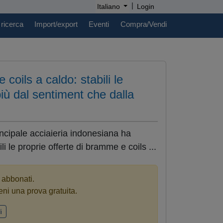
|
Italiano
Login
 ricerca
Import/export
Eventi
Compra/Vendi
coils a caldo: stabili le
più dal sentiment che dalla
incipale acciaieria indonesiana ha
 le proprie offerte di bramme e coils ...
i abbonati.
eni una prova gratuita.
i