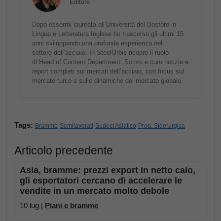
Editore
Dopo essermi laureata all’Università del Bosforo in
Lingua e Letteratura Inglese ho trascorso gli ultimi 15
anni sviluppando una profonda esperienza nel
settore dell’acciaio. In SteelOrbis ricopro il ruolo
di Head of Content Department. Scrivo e curo notizie e
report completi sui mercati dell’acciaio, con focus sul
mercato turco e sulle dinamiche del mercato globale.
Tags:
Bramme
Semilavorati
Sudest Asiatico
Prod. Siderurgica
Articolo precedente
Asia, bramme: prezzi export in netto calo,
gli esportatori cercano di accelerare le
vendite in un mercato molto debole
10 lug |
Piani e bramme