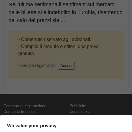
Nell’ultima settimana il sentiment sul mercato
delle billette si è indebolito in Turchia, risentendo
del calo dei prezzi sia ...
- Contenuto riservato agli abbonati.
- Compila il modulo e ottieni una prova
gratuita.
- Sei già registrato?
Accedi
Contratto di registrazione
Pubblicità
Domande frequenti
Consulenza
Informativa sull'uso dei cookie
Rapporti e pubblicazioni
Presentazione
Contattaci