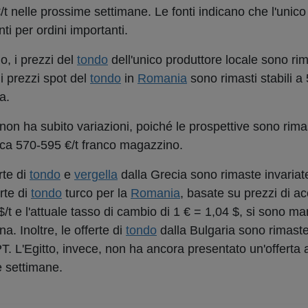
t nelle prossime settimane. Le fonti indicano che l'unico
nti per ordini importanti.
o, i prezzi del
tondo
dell'unico produttore locale sono ri
i prezzi spot del
tondo
in
Romania
sono rimasti stabili a
a.
non ha subito variazioni, poiché le prospettive sono rimas
circa 570-595 €/t franco magazzino.
rte di
tondo
e
vergella
dalla Grecia sono rimaste invariat
rte di
tondo
turco per la
Romania
, basate su prezzi di ac
$/t e l'attuale tasso di cambio di 1 € = 1,04 $, si sono m
. Inoltre, le offerte di
tondo
dalla Bulgaria sono rimaste
. L'Egitto, invece, non ha ancora presentato un'offerta 
e settimane.