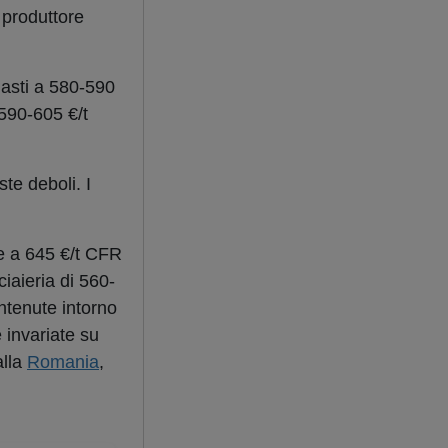
 produttore
masti a 580-590
 590-605 €/t
te deboli. I
e a 645 €/t CFR
ciaieria di 560-
antenute intorno
 invariate su
alla
Romania
,