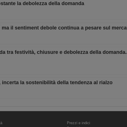
ostante la debolezza della domanda
i, ma il sentiment debole continua a pesare sul merca
dda tra festività, chiusure e debolezza della domanda.
incerta la sostenibilità della tendenza al rialzo
tà
Prezzi e indici