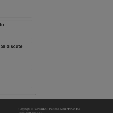
to
 Si discute
Copyright © SteelOrbis Electronic Marketplace Inc.