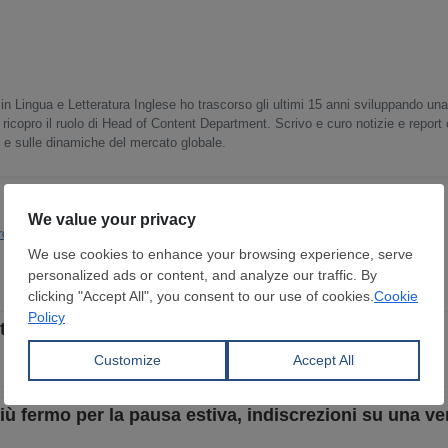
in Lingua e Letteratura Inglese ho trascorso gli ultimi 15 anni sviluppando un
 ricopro il ruolo di Head of Content Department. Scrivo e curo notizie e report
o e sulle dinamiche del mercato globale.
ropea
tre la domanda continua a indebolirsi ad agosto
 fermo per la pausa estiva, indiscrezioni su una ve