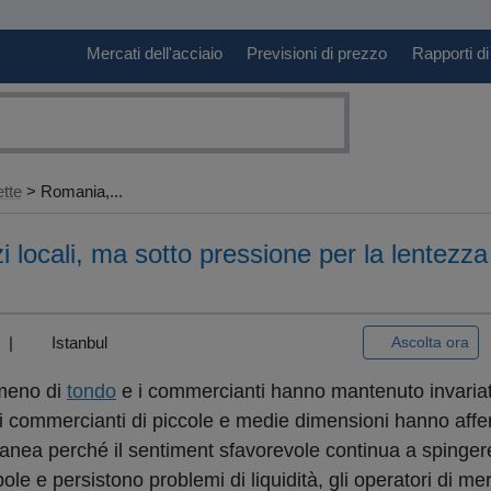
Mercati dell'acciaio
Previsioni di prezzo
Rapporti di
ette
> Romania,...
zi locali, ma sotto pressione per la lentezza
3) |
Istanbul
Ascolta ora
umeno di
tondo
e i commercianti hanno mantenuto invariate
a, i commercianti di piccole e medie dimensioni hanno aff
anea perché il sentiment sfavorevole continua a spingere
ole e persistono problemi di liquidità, gli operatori di 