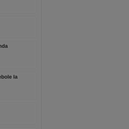
anda
bole la