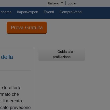
|
Italiano
Login
 ricerca
Import/export
Eventi
Compra/Vendi
Prova Gratuita
Guida alla
 della
profilazione
 le offerte
ermato che
 il mercato.
mercato prevedono