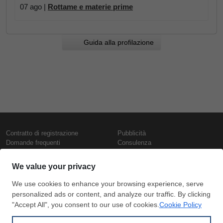
07 ago |
Rottame e materie prime
Guida alla profilazione
Contratto di registrazione
Pubblicità
Domande frequenti
Consulenza
Informativa sull'uso dei cookie
Rapporti e pubblicazioni
Presentazione
Contattaci
Termini di utilizzo
Politica di riservatezza
Prezzi e indici
Copyright © SteelOrbis Electronic
Marketplace Inc.