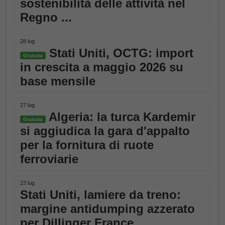
sostenibilità delle attività nel
Regno ...
28 lug
Stati Uniti, OCTG: import
Gratuita
in crescita a maggio 2026 su
base mensile
27 lug
Algeria: la turca Kardemir
Gratuita
si aggiudica la gara d'appalto
per la fornitura di ruote
ferroviarie
23 lug
Stati Uniti, lamiere da treno:
margine antidumping azzerato
per Dillinger France