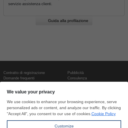
servizio assistenza clienti.
Guida alla profilazione
Contratto di registrazione
Pubblicità
Domande frequenti
Consulenza
Informativa sull'uso dei cookie
Rapporti e pubblicazioni
Presentazione
Contattaci
Termini di utilizzo
Politica di riservatezza
Prezzi e indici
Copyright © SteelOrbis Electronic
Marketplace Inc.
Prezzi ferro