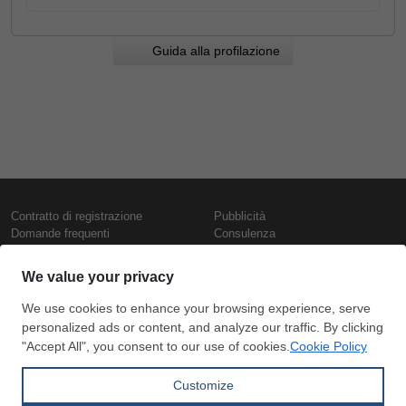
Guida alla profilazione
Contratto di registrazione
Pubblicità
Domande frequenti
Consulenza
Informativa sull'uso dei cookie
Rapporti e pubblicazioni
Presentazione
Contattaci
Termini di utilizzo
Politica di riservatezza
Prezzi e indici
Copyright © SteelOrbis Electronic
Marketplace Inc.
Prezzi ferro
Tutti i diritti riservati
Prezzi giornalieri rottame