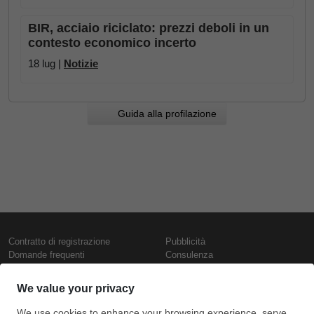
BIR, acciaio riciclato: prezzi deboli in un
contesto economico incerto
18 lug |
Notizie
Guida alla profilazione
Contratto di registrazione
Pubblicità
Domande frequenti
Consulenza
Informativa sull'uso dei cookie
Rapporti e pubblicazioni
Presentazione
Contattaci
Termini di utilizzo