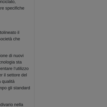
iciclato,
re specifiche
olineato il
società che
ione di nuovi
ecnologia sta
ntare l’utilizzo
r il settore del
a qualità
mpo gli standard
divario nella