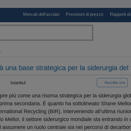
Mercati dell'acciaio
Previsioni di prezzo
Rapporti di
.
erà una base strategica per la siderurgia del 
 |
Istanbul
Ascolta ora
mpre più come una risorsa strategica per la siderurgia gl
a prima secondaria. È quanto ha sottolineato Shane Mello
ernational Recycling (BIR), intervenendo all’ultima riunio
o Mellor, il settore siderurgico mondiale sta entrando in
 ad assumere un ruolo centrale sia nei percorsi di decarbo