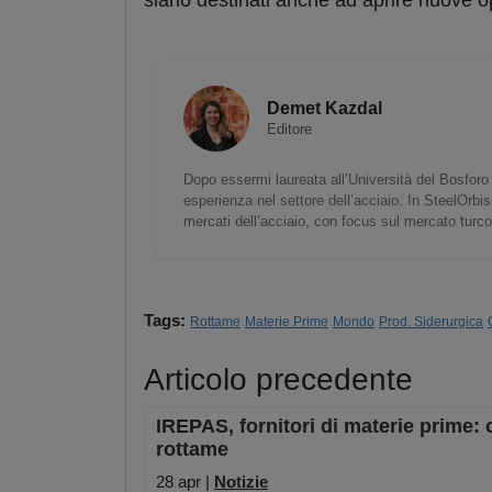
siano destinati anche ad aprire nuove op
Demet Kazdal
Editore
Dopo essermi laureata all’Università del Bosforo 
esperienza nel settore dell’acciaio. In SteelOrbis
mercati dell’acciaio, con focus sul mercato turc
Tags:
Rottame
Materie Prime
Mondo
Prod. Siderurgica
Articolo precedente
IREPAS, fornitori di materie prime: o
rottame
28 apr |
Notizie