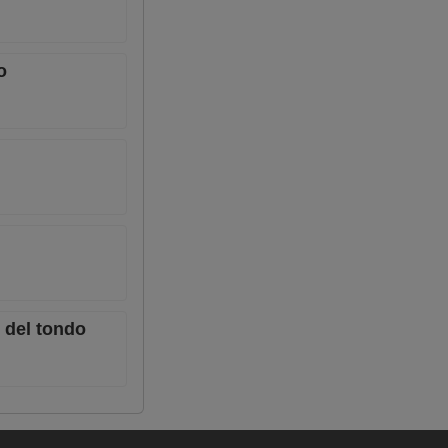
o
i del tondo