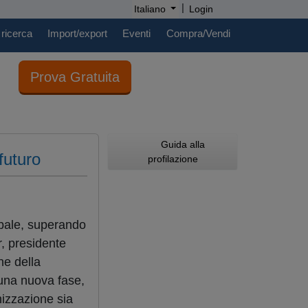
|
Italiano
Login
 ricerca
Import/export
Eventi
Compra/Vendi
Prova Gratuita
Guida alla
futuro
profilazione
obale, superando
r, presidente
ne della
 una nuova fase,
nizzazione sia