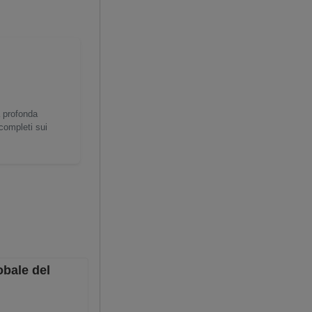
a profonda
 completi sui
obale del