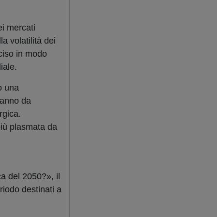
ei mercati
la volatilità dei
nciso in modo
iale.
to una
eranno da
rgica.
 più plasmata da
ca del 2050?», il
riodo destinati a