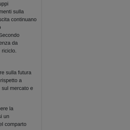
uppi
menti sulla
scita continuano
o
. Secondo
denza da
riciclo.
e sulla futura
rispetto a
i sul mercato e
ere la
si un
del comparto