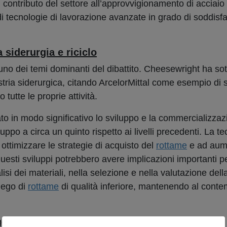
l contributo del settore all’approvvigionamento di acciaio r
tecnologie di lavorazione avanzate in grado di soddisfa
a siderurgia e riciclo
uno dei temi dominanti del dibattito. Cheesewright ha sott
dustria siderurgica, citando ArcelorMittal come esempio di 
 tutte le proprie attività.
o in modo significativo lo sviluppo e la commercializzaz
luppo a circa un quinto rispetto ai livelli precedenti. La t
a ottimizzare le strategie di acquisto del
rottame
e ad aume
. Questi sviluppi potrebbero avere implicazioni importanti pe
nalisi dei materiali, nella selezione e nella valutazione dell
iego di
rottame
di qualità inferiore, mantenendo al conte
rito che l’AI potrebbe in futuro contribuire a colmare il 