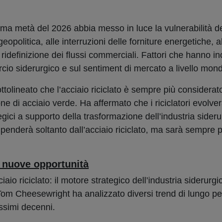
ima metà del 2026 abbia messo in luce la vulnerabilità d
 geopolitica, alle interruzioni delle forniture energetiche, al
la ridefinizione dei flussi commerciali. Fattori che hanno i
cio siderurgico e sul sentiment di mercato a livello mond
ttolineato che l’acciaio riciclato è sempre più considera
e di acciaio verde. Ha affermato che i riciclatori evolv
gici a supporto della trasformazione dell’industria sideru
dipenderà soltanto dall’acciaio riciclato, ma sarà sempre
e nuove opportunità
aio riciclato: il motore strategico dell’industria siderurgi
o Tom Cheesewright ha analizzato diversi trend di lungo pe
ossimi decenni.