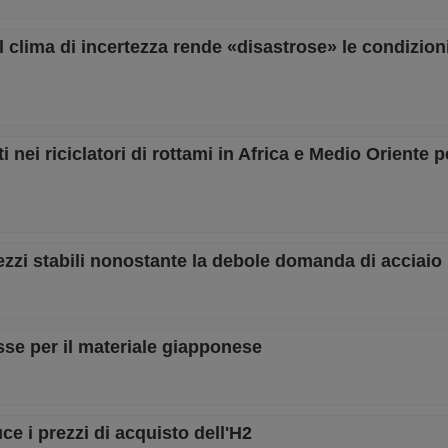
il clima di incertezza rende «disastrose» le condizion
i nei riciclatori di rottami in Africa e Medio Oriente p
zzi stabili nonostante la debole domanda di acciaio
sse per il materiale giapponese
e i prezzi di acquisto dell'H2