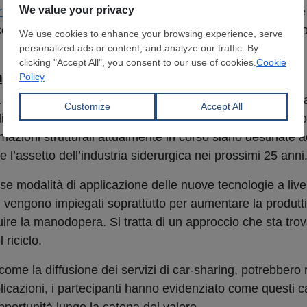
rottame
di qualità inferiore, liberando ulteriore potenziale 
oncordato sul fatto che tali sviluppi siano sempre più pro
io per i riciclatori
a osservato che gli operatori di mercato tendono spesso 
 di trasporto, volatilità dei prezzi e andamento dei flussi 
rmazioni strutturali attualmente in corso siano destinate 
e l’assetto dell’industria siderurgica nei prossimi 25 anni
se modalità di applicazione delle nuove tecnologie a livel
AI vengono impiegati soprattutto per aumentare la produtti
ituire la manodopera. Si tratta di un approccio che sta tr
 riciclo.
me la diffusione dei servizi di car-sharing, potrebbero r
licazioni, i partecipanti hanno evidenziato come questi