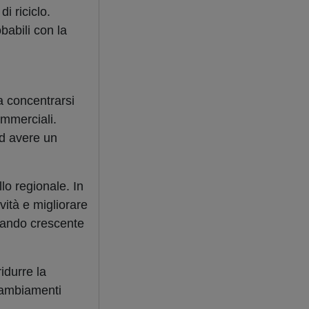
di riciclo.
babili con la
a concentrarsi
commerciali.
ad avere un
.
lo regionale. In
vità e migliorare
ovando crescente
idurre la
 cambiamenti