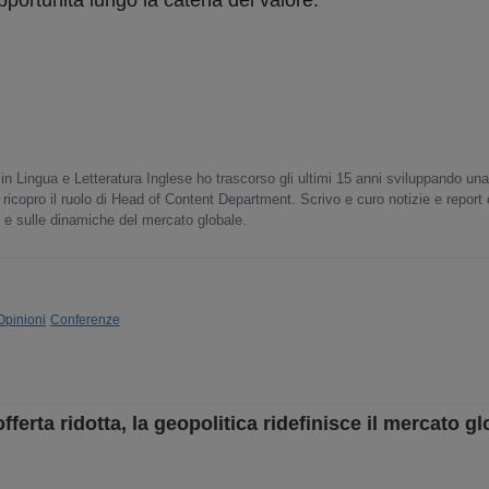
portunità lungo la catena del valore.
in Lingua e Letteratura Inglese ho trascorso gli ultimi 15 anni sviluppando un
 ricopro il ruolo di Head of Content Department. Scrivo e curo notizie e report
o e sulle dinamiche del mercato globale.
Opinioni
Conferenze
fferta ridotta, la geopolitica ridefinisce il mercato gl