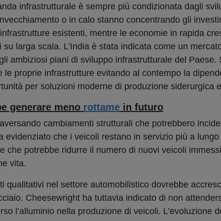
a infrastrutturale è sempre più condizionata dagli svil
invecchiamento o in calo stanno concentrando gli investi
nfrastrutture esistenti, mentre le economie in rapida cre
zi su larga scala. L’India è stata indicata come un mercat
gli ambiziosi piani di sviluppo infrastrutturale del Paese
 le proprie infrastrutture evitando al contempo la dipen
unità per soluzioni moderne di produzione siderurgica e 
ebbe generare meno
rottame
in futuro
traversando cambiamenti strutturali che potrebbero incider
 evidenziato che i veicoli restano in servizio più a lungo 
e che potrebbe ridurre il numero di nuovi veicoli immess
ne vita.
i qualitativi nel settore automobilistico dovrebbe accresc
acciaio. Cheesewright ha tuttavia indicato di non attender
rso l’alluminio nella produzione di veicoli. L’evoluzione 