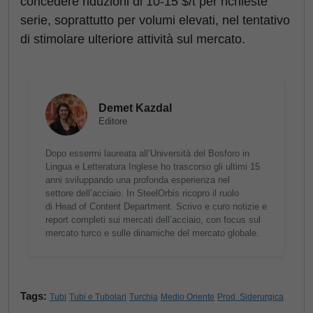
concedere riduzioni di 10-15 $/t per richieste
serie, soprattutto per volumi elevati, nel tentativo
di stimolare ulteriore attività sul mercato.
Demet Kazdal
Editore
Dopo essermi laureata all’Università del Bosforo in
Lingua e Letteratura Inglese ho trascorso gli ultimi 15
anni sviluppando una profonda esperienza nel
settore dell’acciaio. In SteelOrbis ricopro il ruolo
di Head of Content Department. Scrivo e curo notizie e
report completi sui mercati dell’acciaio, con focus sul
mercato turco e sulle dinamiche del mercato globale.
Tags:
Tubi
Tubi e Tubolari
Turchia
Medio Oriente
Prod. Siderurgica