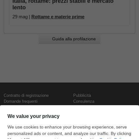
Italia, rottame: prezzi stabili e mercato
lento
29 mag |
Rottame e materie prime
Guida alla profilazione
Contratto di registrazione
Pubblicità
Domande frequenti
Consulenza
Informativa sull'uso dei cookie
Rapporti e pubblicazioni
Presentazione
Contattaci
Termini di utilizzo
Politica di riservatezza