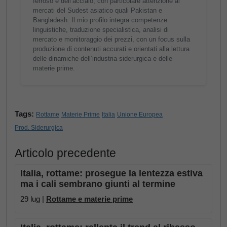
ferroso e dell’acciaio, con particolare attenzione ai
mercati del Sudest asiatico quali Pakistan e
Bangladesh. Il mio profilo integra competenze
linguistiche, traduzione specialistica, analisi di
mercato e monitoraggio dei prezzi, con un focus sulla
produzione di contenuti accurati e orientati alla lettura
delle dinamiche dell’industria siderurgica e delle
materie prime.
Tags:
Rottame
Materie Prime
Italia
Unione Europea
Prod. Siderurgica
Articolo precedente
Italia, rottame: prosegue la lentezza estiva
ma i cali sembrano giunti al termine
29 lug |
Rottame e materie prime