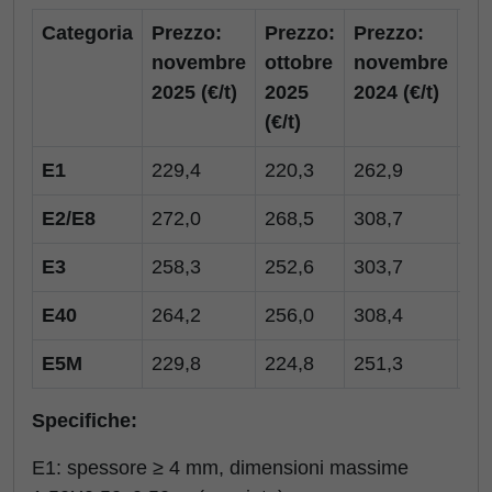
Categoria
Prezzo:
Prezzo:
Prezzo:
Va
novembre
ottobre
novembre
me
2025 (€/t)
2025
2024 (€/t)
(€/
(€/t)
E1
229,4
220,3
262,9
9,
E2/E8
272,0
268,5
308,7
3,
E3
258,3
252,6
303,7
5,
E40
264,2
256,0
308,4
8,
E5M
229,8
224,8
251,3
5,
Specifiche:
E1: spessore ≥ 4 mm, dimensioni massime