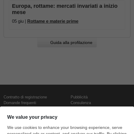
Europa, rottame: mercati invariati a inizio
mese
05 giu |
Rottame e materie prime
Guida alla profilazione
Contratto di registrazione
Pubblicità
Domande frequenti
Consulenza
Informativa sull'uso dei cookie
Rapporti e pubblicazioni
Presentazione
Contattaci
Termini di utilizzo
Politica di riservatezza