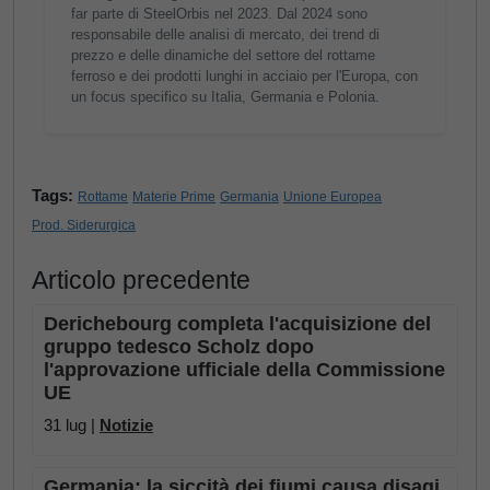
far parte di SteelOrbis nel 2023. Dal 2024 sono
responsabile delle analisi di mercato, dei trend di
prezzo e delle dinamiche del settore del rottame
ferroso e dei prodotti lunghi in acciaio per l'Europa, con
un focus specifico su Italia, Germania e Polonia.
Tags:
Rottame
Materie Prime
Germania
Unione Europea
Prod. Siderurgica
Articolo precedente
Derichebourg completa l'acquisizione del
gruppo tedesco Scholz dopo
l'approvazione ufficiale della Commissione
UE
31 lug |
Notizie
Germania: la siccità dei fiumi causa disagi