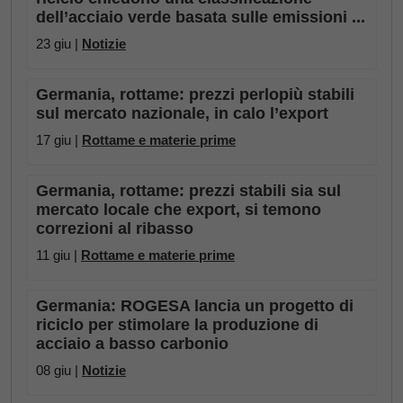
dell’acciaio verde basata sulle emissioni ...
23 giu |
Notizie
Germania, rottame: prezzi perlopiù stabili
sul mercato nazionale, in calo l’export
17 giu |
Rottame e materie prime
Germania, rottame: prezzi stabili sia sul
mercato locale che export, si temono
correzioni al ribasso
11 giu |
Rottame e materie prime
Germania: ROGESA lancia un progetto di
riciclo per stimolare la produzione di
acciaio a basso carbonio
08 giu |
Notizie