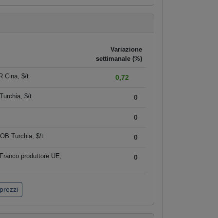
Variazione
settimanale (%)
 Cina, $/t
0,72
urchia, $/t
0
0
OB Turchia, $/t
0
Franco produttore UE,
0
 prezzi