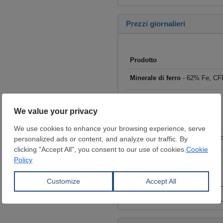
Prezzi giornalieri
Prodotto
Minerale di ferro
- 62% Fe, CFR
Rottame
- HMS I/II 80:20, CFR T
Billette
- FOB Cina, $/t
Tondo per cemento armato
- F
Coils laminati a caldo (HRC)
- 
€/t
Fai clic per visualizzare tutti i