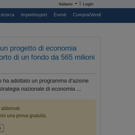
|
Italiano
Login
 ricerca
Import/export
Eventi
Compra/Vendi
un progetto di economia
porto di un fondo da 565 milioni
co ha adottato un programma d’azione
strategia nazionale di economia ...
i abbonati.
eni una prova gratuita.
i