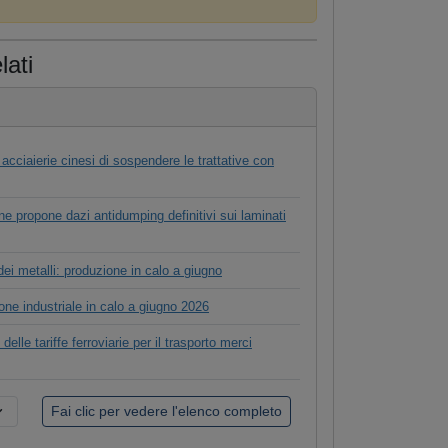
lati
cciaierie cinesi di sospendere le trattative con
 propone dazi antidumping definitivi sui laminati
dei metalli: produzione in calo a giugno
ne industriale in calo a giugno 2026
delle tariffe ferroviarie per il trasporto merci