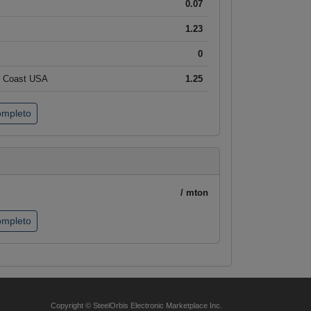
0.07
1.23
0
t Coast USA
1.25
completo
/ mton
completo
Copyright © SteelOrbis Electronic Marketplace Inc.