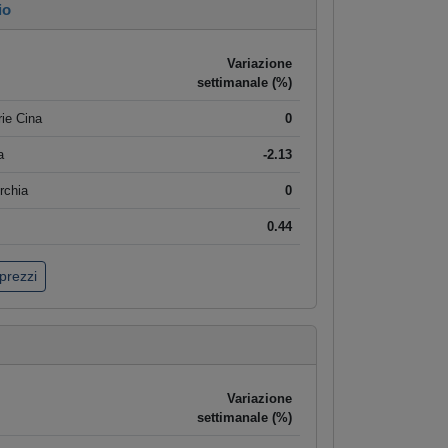
io
Variazione
settimanale (%)
ie Cina
0
a
-2.13
rchia
0
0.44
 prezzi
Variazione
settimanale (%)