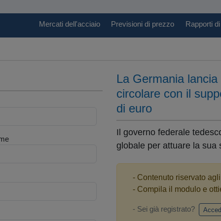
Mercati dell'acciaio
Previsioni di prezzo
Rapporti di
La Germania lancia 
circolare con il sup
di euro
Il governo federale tedes
me
globale per attuare la sua 
- Contenuto riservato agl
- Compila il modulo e otti
- Sei già registrato?
Acced