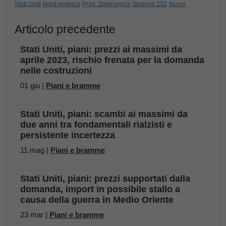
Stati Uniti
Nord America
Prod. Siderurgica
Sezione 232
Nucor
Articolo precedente
Stati Uniti, piani: prezzi ai massimi da
aprile 2023, rischio frenata per la domanda
nelle costruzioni
01 giu |
Piani e bramme
Stati Uniti, piani: scambi ai massimi da
due anni tra fondamentali rialzisti e
persistente incertezza
11 mag |
Piani e bramme
Stati Uniti, piani: prezzi supportati dalla
domanda, import in possibile stallo a
causa della guerra in Medio Oriente
23 mar |
Piani e bramme